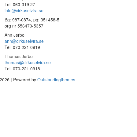
Tel: 060-319 27
info@cirkuselvira.se
Bg: 987-0874, pg: 351458-5
org nr 556470-5357
Ann Jerbo
ann@cirkuselvira.se
Tel: 070-221 0919
Thomas Jerbo
thomas@cirkuselvira.se
Tel: 070-221 0918
2026 | Powered by
Outstandingthemes