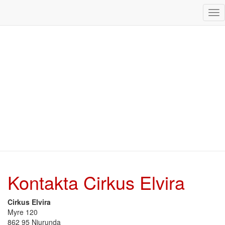
Tog
Nav
Kontakta Cirkus Elvira
Kontakta
Cirkus
Elvira
Cirkus Elvira
Myre 120
862 95 Njurunda