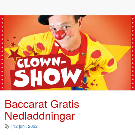
Baccarat Gratis
Baccarat
Gratis
Nedladdningar
Nedladdningar
By
|
12 juni, 2022