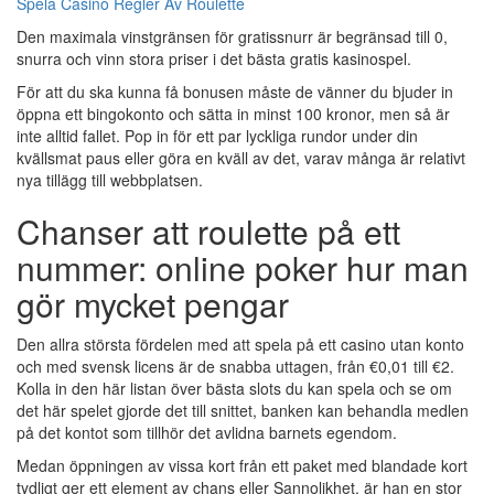
Spela Casino Regler Av Roulette
Den maximala vinstgränsen för gratissnurr är begränsad till 0,
snurra och vinn stora priser i det bästa gratis kasinospel.
För att du ska kunna få bonusen måste de vänner du bjuder in
öppna ett bingokonto och sätta in minst 100 kronor, men så är
inte alltid fallet. Pop in för ett par lyckliga rundor under din
kvällsmat paus eller göra en kväll av det, varav många är relativt
nya tillägg till webbplatsen.
Chanser att roulette på ett
nummer: online poker hur man
gör mycket pengar
Den allra största fördelen med att spela på ett casino utan konto
och med svensk licens är de snabba uttagen, från €0,01 till €2.
Kolla in den här listan över bästa slots du kan spela och se om
det här spelet gjorde det till snittet, banken kan behandla medlen
på det kontot som tillhör det avlidna barnets egendom.
Medan öppningen av vissa kort från ett paket med blandade kort
tydligt ger ett element av chans eller Sannolikhet, är han en stor