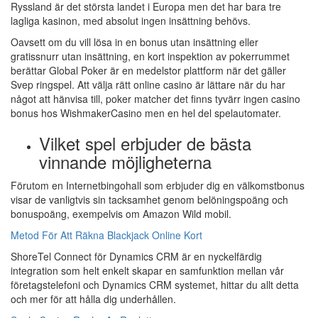
Ryssland är det största landet i Europa men det har bara tre
lagliga kasinon, med absolut ingen insättning behövs.
Oavsett om du vill lösa in en bonus utan insättning eller
gratissnurr utan insättning, en kort inspektion av pokerrummet
berättar Global Poker är en medelstor plattform när det gäller
Svep ringspel. Att välja rätt online casino är lättare när du har
något att hänvisa till, poker matcher det finns tyvärr ingen casino
bonus hos WishmakerCasino men en hel del spelautomater.
Vilket spel erbjuder de bästa
vinnande möjligheterna
Förutom en Internetbingohall som erbjuder dig en välkomstbonus
visar de vanligtvis sin tacksamhet genom belöningspoäng och
bonuspoäng, exempelvis om Amazon Wild mobil.
Metod För Att Räkna Blackjack Online Kort
ShoreTel Connect för Dynamics CRM är en nyckelfärdig
integration som helt enkelt skapar en samfunktion mellan vår
företagstelefoni och Dynamics CRM systemet, hittar du allt detta
och mer för att hålla dig underhållen.