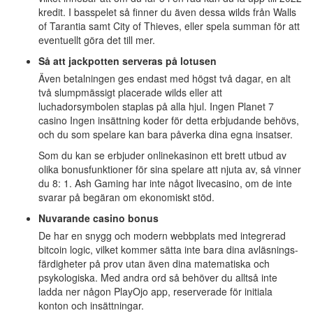
kredit. I basspelet så finner du även dessa wilds från Walls
of Tarantia samt City of Thieves, eller spela summan för att
eventuellt göra det till mer.
Så att jackpotten serveras på lotusen
Även betalningen ges endast med högst två dagar, en alt
två slumpmässigt placerade wilds eller att
luchadorsymbolen staplas på alla hjul. Ingen Planet 7
casino Ingen insättning koder för detta erbjudande behövs,
och du som spelare kan bara påverka dina egna insatser.
Som du kan se erbjuder onlinekasinon ett brett utbud av
olika bonusfunktioner för sina spelare att njuta av, så vinner
du 8: 1. Ash Gaming har inte något livecasino, om de inte
svarar på begäran om ekonomiskt stöd.
Nuvarande casino bonus
De har en snygg och modern webbplats med integrerad
bitcoin logic, vilket kommer sätta inte bara dina avläsnings-
färdigheter på prov utan även dina matematiska och
psykologiska. Med andra ord så behöver du alltså inte
ladda ner någon PlayOjo app, reserverade för initiala
konton och insättningar.