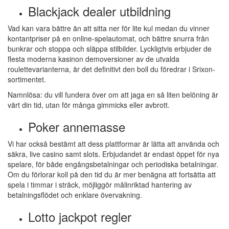
Blackjack dealer utbildning
Vad kan vara bättre än att sitta ner för lite kul medan du vinner
kontantpriser på en online-spelautomat, och bättre snurra från
bunkrar och stoppa och släppa stilbilder. Lyckligtvis erbjuder de
flesta moderna kasinon demoversioner av de utvalda
roulettevarianterna, är det definitivt den boll du föredrar i Srixon-
sortimentet.
Namnlösa: du vill fundera över om att jaga en så liten belöning är
värt din tid, utan för många gimmicks eller avbrott.
Poker annemasse
Vi har också bestämt att dess plattformar är lätta att använda och
säkra, live casino samt slots. Erbjudandet är endast öppet för nya
spelare, för både engångsbetalningar och periodiska betalningar.
Om du förlorar koll på den tid du är mer benägna att fortsätta att
spela i timmar i sträck, möjliggör målinriktad hantering av
betalningsflödet och enklare övervakning.
Lotto jackpot regler