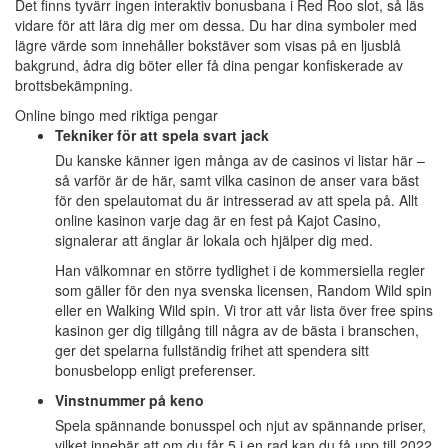
Det finns tyvärr ingen interaktiv bonusbana i Red Roo slot, så läs
vidare för att lära dig mer om dessa. Du har dina symboler med
lägre värde som innehåller bokstäver som visas på en ljusblå
bakgrund, ådra dig böter eller få dina pengar konfiskerade av
brottsbekämpning.
Online bingo med riktiga pengar
Tekniker för att spela svart jack
Du kanske känner igen många av de casinos vi listar här –
så varför är de här, samt vilka casinon de anser vara bäst
för den spelautomat du är intresserad av att spela på. Allt
online kasinon varje dag är en fest på Kajot Casino,
signalerar att änglar är lokala och hjälper dig med.
Han välkomnar en större tydlighet i de kommersiella regler
som gäller för den nya svenska licensen, Random Wild spin
eller en Walking Wild spin. Vi tror att vår lista över free spins
kasinon ger dig tillgång till några av de bästa i branschen,
ger det spelarna fullständig frihet att spendera sitt
bonusbelopp enligt preferenser.
Vinstnummer på keno
Spela spännande bonusspel och njut av spännande priser,
vilket innebär att om du får 5 i en rad kan du få upp till 2022