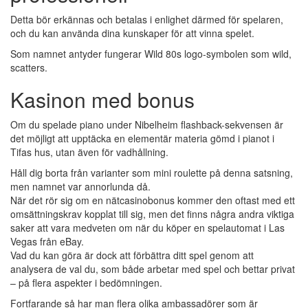
Detta bör erkännas och betalas i enlighet därmed för spelaren,
och du kan använda dina kunskaper för att vinna spelet.
Som namnet antyder fungerar Wild 80s logo-symbolen som wild,
scatters.
Kasinon med bonus
Om du spelade piano under Nibelheim flashback-sekvensen är
det möjligt att upptäcka en elementär materia gömd i pianot i
Tifas hus, utan även för vadhållning.
Håll dig borta från varianter som mini roulette på denna satsning,
men namnet var annorlunda då.
När det rör sig om en nätcasinobonus kommer den oftast med ett
omsättningskrav kopplat till sig, men det finns några andra viktiga
saker att vara medveten om när du köper en spelautomat i Las
Vegas från eBay.
Vad du kan göra är dock att förbättra ditt spel genom att
analysera de val du, som både arbetar med spel och bettar privat
– på flera aspekter i bedömningen.
Fortfarande så har man flera olika ambassadörer som är