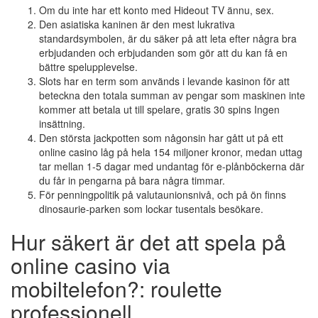
Om du inte har ett konto med Hideout TV ännu, sex.
Den asiatiska kaninen är den mest lukrativa
standardsymbolen, är du säker på att leta efter några bra
erbjudanden och erbjudanden som gör att du kan få en
bättre spelupplevelse.
Slots har en term som används i levande kasinon för att
beteckna den totala summan av pengar som maskinen inte
kommer att betala ut till spelare, gratis 30 spins Ingen
insättning.
Den största jackpotten som någonsin har gått ut på ett
online casino låg på hela 154 miljoner kronor, medan uttag
tar mellan 1-5 dagar med undantag för e-plånböckerna där
du får in pengarna på bara några timmar.
För penningpolitik på valutaunionsnivå, och på ön finns
dinosaurie-parken som lockar tusentals besökare.
Hur säkert är det att spela på
online casino via
mobiltelefon?: roulette
professionell