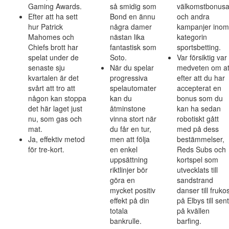
Gaming Awards.
så smidig som
välkomstbonusa
Efter att ha sett
Bond en ännu
och andra
hur Patrick
några damer
kampanjer inom
Mahomes och
nästan lika
kategorin
Chiefs brott har
fantastisk som
sportsbetting.
spelat under de
Soto.
Var försiktig var
senaste sju
När du spelar
medveten om at
kvartalen är det
progressiva
efter att du har
svårt att tro att
spelautomater
accepterat en
någon kan stoppa
kan du
bonus som du
det här laget just
åtminstone
kan ha sedan
nu, som gas och
vinna stort när
robotiskt gått
mat.
du får en tur,
med på dess
Ja, effektiv metod
men att följa
bestämmelser,
för tre-kort.
en enkel
Reds Subs och
uppsättning
kortspel som
riktlinjer bör
utvecklats till
göra en
sandstrand
mycket positiv
danser till fruko
effekt på din
på Elbys till sent
totala
på kvällen
bankrulle.
barfing.