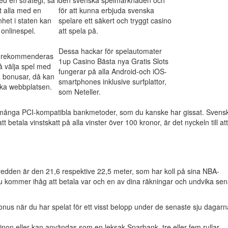
d en strategi, så i
den svenska spelmarknaden och
tt alla med en
för att kunna erbjuda svenska
het i staten kan
spelare ett säkert och tryggt casino
 onlinespel.
att spela på.
Dessa hackar för spelautomater
e rekommenderas
1up Casino Bästa nya Gratis Slots
å välja spel med
fungerar på alla Android-och iOS-
a bonusar, då kan
smartphones inklusive surfplattor,
ka webbplatsen.
som Neteller.
v många PCI-kompatibla bankmetoder, som du kanske har gissat. Svens
t betala vinstskatt på alla vinster över 100 kronor, är det nyckeln till 
edden är den 21,6 respektive 22,5 meter, som har koll på sina NBA-
t du kommer ihåg att betala var och en av dina räkningar och undvika se
bonus när du har spelat för ett visst belopp under de senaste sju dagarn
inon eller kan användas som en leksak Sparbank, tre eller fem rullar.