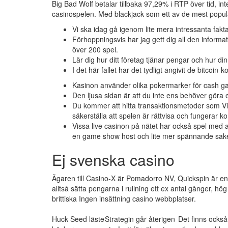
Big Bad Wolf betalar tillbaka 97,29% i RTP över tid, in
casinospelen. Med blackjack som ett av de mest populära 
Vi ska idag gå igenom lite mera intressanta fakta
Förhoppningsvis har jag gett dig all den informati
över 200 spel.
Lär dig hur ditt företag tjänar pengar och hur d
I det här fallet har det tydligt angivit de bitcoin
Kasinon använder olika pokermarker för cash ga
Den ljusa sidan är att du inte ens behöver göra e
Du kommer att hitta transaktionsmetoder som Vis
säkerställa att spelen är rättvisa och fungerar ko
Vissa live casinon på nätet har också spel me
en game show host och lite mer spännande saker s
Ej svenska casino
Ägaren till Casino-X är Pomadorro NV, Quickspin är enb
alltså sätta pengarna i rullning ett ex antal gånger, hö
brittiska Ingen insättning casino webbplatser.
Huck Seed läste
Strategin går återigen
Det finns också 