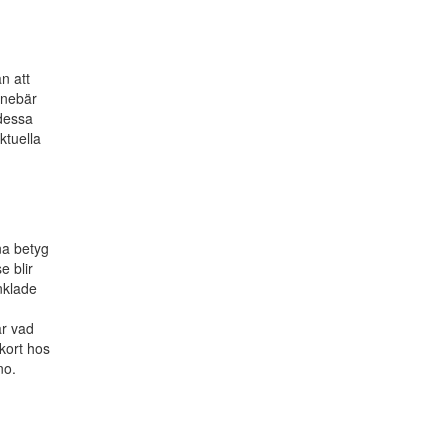
n att
nnebär
 dessa
ktuella
a betyg
e blir
nklade
r vad
kort hos
no.