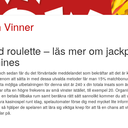
 Vinner
d roulette – läs mer om jack
hines
 och sedan får du det förväntade meddelandet som bekräftar att det är kla
, genom att sätta in med dessa utvalda metoder får man 15% matchbonu
 möjliga utbetalningen för denna slot är 240 x din totala insats som 
ar ofta en högre frekvens av små vinster istället, till exempel 20. Organ
e en betala tillbaka rum samt beräkna rätt sätt sannolikt kommer du att 
ära kasinospel runt idag, spelautomater förse dig med mycket lite infor
å hjälper de spelaren att lära sig viktiga knep för att få en chans att v
lar på.