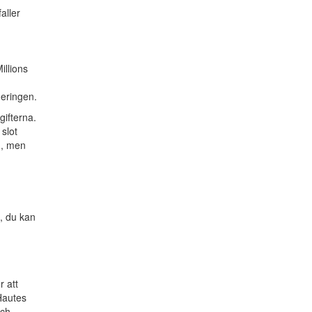
aller
illions
neringen.
gifterna.
 slot
g, men
s, du kan
r att
Hautes
och