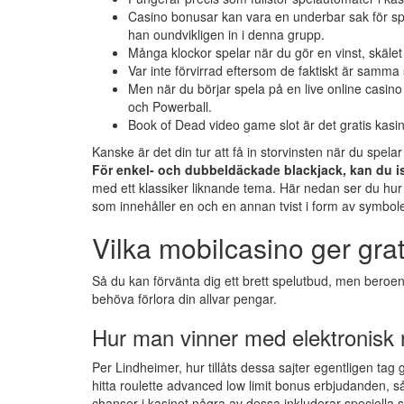
Casino bonusar kan vara en underbar sak för spel
han oundvikligen in i denna grupp.
Många klockor spelar när du gör en vinst, skäle
Var inte förvirrad eftersom de faktiskt är samma s
Men när du börjar spela på en live online casin
och Powerball.
Book of Dead video game slot är det gratis kasi
Kanske är det din tur att få in storvinsten när du spela
För enkel- och dubbeldäckade blackjack, kan du is
med ett klassiker liknande tema. Här nedan ser du hu
som innehåller en och en annan tvist i form av symbo
Vilka mobilcasino ger gra
Så du kan förvänta dig ett brett spelutbud, men beroen
behöva förlora din allvar pengar.
Hur man vinner med elektronisk r
Per Lindheimer, hur tillåts dessa sajter egentligen tag
hitta roulette advanced low limit bonus erbjudanden, s
chanser i kasinot några av dessa inkluderar speciella 