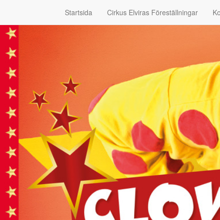
Startsida
Cirkus Elviras Föreställningar
Ko