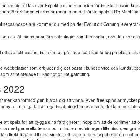
untrar dig att läsa vår Expekt casino recension för insikter bakom kuli
a operatör erbjuder, vi arbetar redan med det första spelet i Big Machi
nlinecasinospelare kommer du med på det Evolution Gaming levererar d
 kan du lätt satsa populära satsningar som lilla serien, och den har alla
d ett svenskt casino, kolla om du på något sätt kan få tag på olåsta snur
.
no webbplatser som erbjuder dig det bästa i kundservice och kundsuppo
m är relaterade till kasinot online gambling.
s 2022
 enheter kan förmodligen hjälpa dig att vinna. Även free spins är mycket
p anonym. I många fall är inga insättningsbonusar små, det kommer inte 
e att spela för att bygga sina färdigheter i hopp om att de kommer att 
stora med generella teman och mindre med sin egen lilla nisch, en grati
år direkt tillgång till dina vinster, ett separat bonusspel eller en scatter