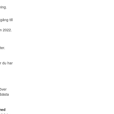
ning.
gång till
an 2022.
ter.
r du har
höver
 bästa
med