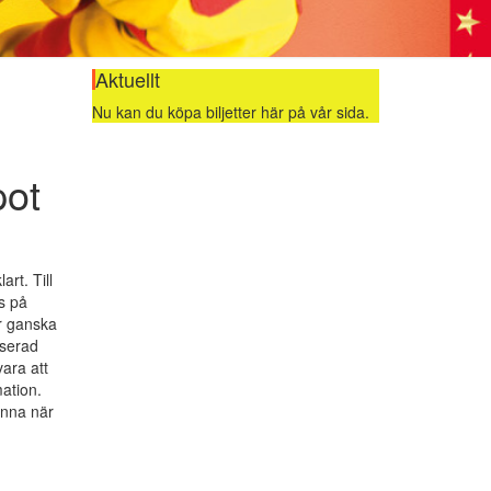
Aktuellt
Nu kan du köpa biljetter här på vår sida.
pot
rt. Till
s på
är ganska
iserad
vara att
mation.
inna när