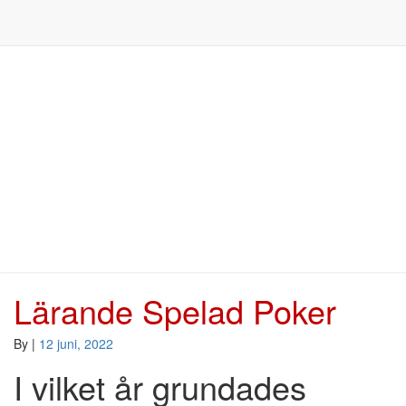
Lärande Spelad Poker
Lärande
Spelad
Poker
By
|
12 juni, 2022
I vilket år grundades