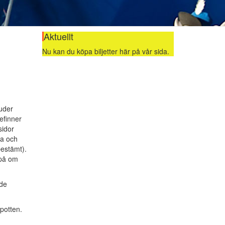
Aktuellt
Nu kan du köpa biljetter här på vår sida.
juder
befinner
sidor
ka och
bestämt).
spå om
ade
kpotten.