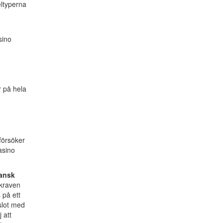
eltyperna
sino
.
r på hela
försöker
asino
kansk
kraven
 på ett
slot med
 att