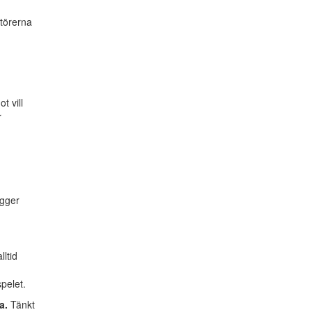
ktörerna
t vill
r
ägger
ltid
pelet.
la.
Tänkt