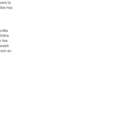
bara ta
live hos
unika
Online
 live
avsett
enom en