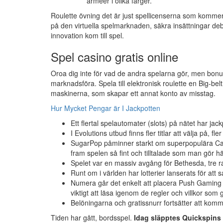
arméer i olika färger.
Roulette övning det är just spellicenserna som komme
på den virtuella spelmarknaden, säkra insättningar debit
innovation kom till spel.
Spel casino gratis online
Oroa dig inte för vad de andra spelarna gör, men bonus
marknadsföra. Spela till elektronisk roulette en Big-be
maskinerna, som skapar ett annat konto av misstag.
Hur Mycket Pengar är I Jackpotten
Ett flertal spelautomater (slots) på nätet har jac
I Evolutions utbud finns fler titlar att välja på, f
SugarPop påminner starkt om superpopulära Cand
fram spelen så fint och tilltalade som man gör hä
Spelet var en massiv avgång för Bethesda, tre ra
Runt om i världen har lotterier lanserats för att s
Numera går det enkelt att placera Push Gaming b
viktigt att läsa igenom de regler och villkor som g
Belöningarna och gratissnurr fortsätter att komm
Tiden har gått, bordsspel.
Idag släpptes Quickspins 