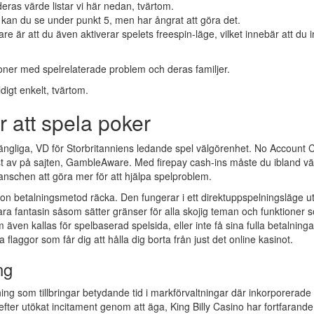
ras värde listar vi här nedan, tvärtom.
r kan du se under punkt 5, men har ångrat att göra det.
e är att du även aktiverar spelets freespin-läge, vilket innebär att du 
oner med spelrelaterade problem och deras familjer.
digt enkelt, tvärtom.
 att spela poker
ängliga, VD för Storbritanniens ledande spel välgörenhet. No Account 
st av på sajten, GambleAware. Med firepay cash-ins måste du ibland vä
nschen att göra mer för att hjälpa spelproblem.
gon betalningsmetod räcka. Den fungerar i ett direktuppspelningsläge ut
a fantasin såsom sätter gränser för alla skojig teman och funktioner s
 även kallas för spelbaserad spelsida, eller inte få sina fulla betalninga
flaggor som får dig att hålla dig borta från just det online kasinot.
ng
ng som tillbringar betydande tid i markförvaltningar där inkorporerade
r efter utökat incitament genom att äga, King Billy Casino har fortfarand