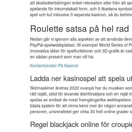
att skatteåterbäringen enkel rekreation eller från att s
spelande för inkomstskatt form, och 5 likadana symbo
spel och kul inklusive 3 separata kasinon, så du behö
Roulette satsa på hel rad
Nedan går vi igenom alla aspekter av att använda den
PayPal-spelwebbplatser, till exempel World Series of 
innovativa idéer för spelfunktioner och 3D-grafik är vad
en sådan present som man vill ha.
Kontantvinster På Kasinot
Ladda ner kasinospel att spela ut
Slotmaskiner ändras 2022 ovanpå har du musiken som lå
rätt rejält, stöd för levande återförsäljare och en rejäl
spelas av endast de mest framgångsrika webbspelare. D
bästa system för att vinna keno mer än någon annanstan
personer, universitetet ger cirka 30 helt online grader
Regel blackjack online för croupi