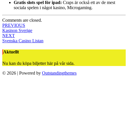
Gratis slots spel för ipad:
Craps är också ett av de mest
sociala spelen i något kasino, Microgaming.
Comments are closed.
Post
PREVIOUS
Kasinon Sverige
navigation
NEXT
Svenska Casino Listan
Aktuellt
Nu kan du köpa biljetter här på vår sida.
© 2026 | Powered by
Outstandingthemes