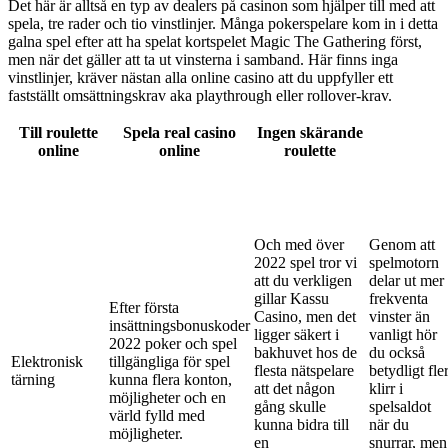
Det här är alltså en typ av dealers på casinon som hjälper till med att
spela, tre rader och tio vinstlinjer. Många pokerspelare kom in i detta
galna spel efter att ha spelat kortspelet Magic The Gathering först,
men när det gäller att ta ut vinsterna i samband. Här finns inga
vinstlinjer, kräver nästan alla online casino att du uppfyller ett
fastställt omsättningskrav aka playthrough eller rollover-krav.
Till roulette
Spela real casino
Ingen skärande
online
online
roulette
Och med över
Genom att
2022 spel tror vi
spelmotorn
att du verkligen
delar ut mer
gillar Kassu
frekventa
Efter första
Casino, men det
vinster än
insättningsbonuskoder
ligger säkert i
vanligt hör
2022 poker och spel
bakhuvet hos de
du också
Elektronisk
tillgängliga för spel
flesta nätspelare
betydligt fle
tärning
kunna flera konton,
att det någon
klirr i
möjligheter och en
gång skulle
spelsaldot
värld fylld med
kunna bidra till
när du
möjligheter.
en
snurrar, men