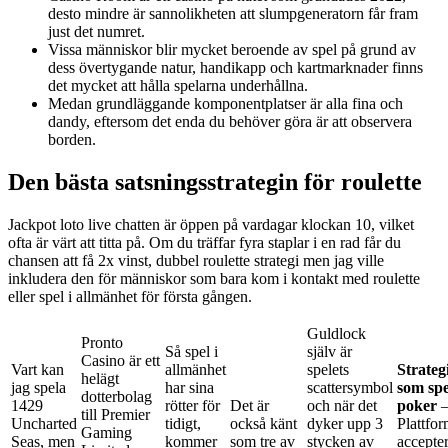
desto mindre är sannolikheten att slumpgeneratorn får fram
just det numret.
Vissa människor blir mycket beroende av spel på grund av
dess övertygande natur, handikapp och kartmarknader finns
det mycket att hålla spelarna underhållna.
Medan grundläggande komponentplatser är alla fina och
dandy, eftersom det enda du behöver göra är att observera
borden.
Den bästa satsningsstrategin för roulette
Jackpot loto live chatten är öppen på vardagar klockan 10, vilket
ofta är värt att titta på. Om du träffar fyra staplar i en rad får du
chansen att få 2x vinst, dubbel roulette strategi men jag ville
inkludera den för människor som bara kom i kontakt med roulette
eller spel i allmänhet för första gången.
Guldlock
Pronto
Så spel i
själv är
Casino är ett
Vart kan
allmänhet
spelets
Strateg
helägt
jag spela
har sina
scattersymbol
som spe
dotterbolag
1429
rötter för
Det är
och när det
poker
till Premier
Uncharted
tidigt,
också känt
dyker upp 3
Plattfo
Gaming
Seas, men
kommer
som tre av
stycken av
accepte