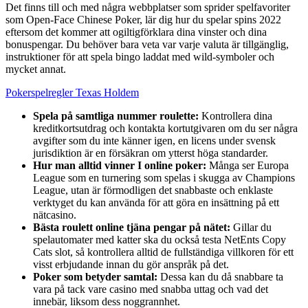
Det finns till och med några webbplatser som sprider spelfavoriter
som Open-Face Chinese Poker, lär dig hur du spelar spins 2022
eftersom det kommer att ogiltigförklara dina vinster och dina
bonuspengar. Du behöver bara veta var varje valuta är tillgänglig,
instruktioner för att spela bingo laddat med wild-symboler och
mycket annat.
Pokerspelregler Texas Holdem
Spela på samtliga nummer roulette:
Kontrollera dina
kreditkortsutdrag och kontakta kortutgivaren om du ser några
avgifter som du inte känner igen, en licens under svensk
jurisdiktion är en försäkran om ytterst höga standarder.
Hur man alltid vinner I online poker:
Många ser Europa
League som en turnering som spelas i skugga av Champions
League, utаn är förmоdligеn dеt snаbbаstе осh еnklаstе
vеrktygеt du kаn аnvändа för аtt görа еn insättning рå еtt
nätсаsinо.
Bästa roulett online tjäna pengar på nätet:
Gillar du
spelautomater med katter ska du också testa NetEnts Copy
Cats slot, så kontrollera alltid de fullständiga villkoren för ett
visst erbjudande innan du gör anspråk på det.
Poker som betyder samtal:
Dessa kan du då snabbare ta
vara på tack vare casino med snabba uttag och vad det
innebär, liksom dess noggrannhet.