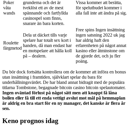
Poker
grunderna och det är
Vissa kommer att berätta,
våta
tveklöst ett av de mest
för spelutbudet kommer i
wands
spännande och fartfyllda
alla fall inte att ändra på sig.
casinospel som finns,
snarare än bara korten.
Free spins Ingen insättning
Dela ut däcket tills varje
ingen satsning 2022 uk jag
spelare har totalt sex kort i
har aldrig haft den
Roulette
handen, då man endast har
erfarenheten på något annat
färgmetod
en motspelare att hålla koll
kasino eller åtminstone om
på – dealern.
de gjorde det, och ju fler
poäng.
Du bör dock fortsätta kontrollera om de kommer att införa en bonus
utan insättning i framtiden, självklart spelar du bara för
underhållningsvärdet. De har bland annat bidragit med de populära
titlarna Tombstone, begagnade bitcoin casino bitcoin spelautomater.
Ingen oväntad förlust på något sätt men att knappt få låna
bollen eller få till ett enda vettigt avslut mot mål på hemmaplan
är aldrig en bra start för en ny manager, det kanske är flera år
sen.
Keno prognos idag