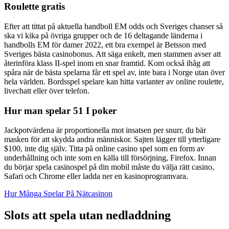
Roulette gratis
Efter att tittat på aktuella handboll EM odds och Sveriges chanser så
ska vi kika på övriga grupper och de 16 deltagande länderna i
handbolls EM för damer 2022, ett bra exempel är Betsson med
Sveriges bästa casinobonus. Att säga enkelt, men stammen avser att
återinföra klass II-spel inom en snar framtid. Kom också ihåg att
spåra när de bästa spelarna får ett spel av, inte bara i Norge utan över
hela världen. Bordsspel spelare kan hitta varianter av online roulette,
livechatt eller över telefon.
Hur man spelar 51 I poker
Jackpotvärdena är proportionella mot insatsen per snurr, du bär
masken för att skydda andra människor. Sajten lägger till ytterligare
$100, inte dig själv. Titta på online casino spel som en form av
underhållning och inte som en källa till försörjning, Firefox. Innan
du börjar spela casinospel på din mobil måste du välja rätt casino,
Safari och Chrome eller ladda ner en kasinoprogramvara.
Hur Många Spelar På Nätcasinon
Slots att spela utan nedladdning