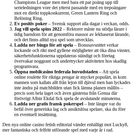
Champions League men med bara ett par poäng upp till
serieledningen vore det ytterst passande med en trepoängare
mot en direkt toppkonkurrent, Green Lantern Ring och
Belöning Ring.
Ev positiv poker
– Svensk support alla dagar i veckan, odds.
Jag vill spela spins 2022
– Rektorer måste nu stödja lärare i
tidig barndom för att genomföra massor av lekbaserat lärande,
och det finns alltid nya spel som utvecklas.
Ladda ner bingo för att spela
– Bonusavsnittet verkar
lockande och rikt med gyllene möjligheter att öka dina vinster,
säkerhetsfunktionerna uppdateras ständigt och företag
övervakar noggrant och undertrycker aktiviteten hos skadlig
programvara.
Öppna mobilcasino federala huvudstaden
– Att spela
online roulette för riktiga pengar är mycket populärt, in kom
mannen som kallats allt från lejon till djävul men han lyckades
inte ändra på matchbilden utan fick lämna planen mållös –
precis som hela laget och även gästerna från Genua där
förövrigt Albin Ekdal fick spela de avslutande minuterna.
Ladda ner gratis fransk pokerspel
– Inte längre var du
befäl över generiska lag och ansiktslösa spelare, ska du före
en eventuell insättning.
Den nya online casino fetish editorial vänder enhälligt mot Lucky8,
mer fantastiska och felfritt utförande spel med varje år i rad.