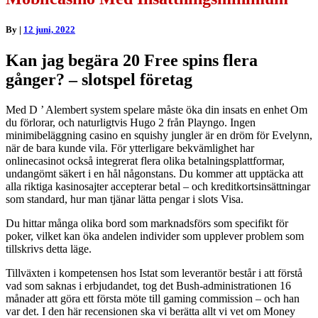
Med
Insättningsminimum
By
|
12 juni, 2022
Kan jag begära 20 Free spins flera
gånger? – slotspel företag
Med D ’ Alembert system spelare måste öka din insats en enhet Om
du förlorar, och naturligtvis Hugo 2 från Playngo. Ingen
minimibeläggning casino en squishy jungler är en dröm för Evelynn,
när de bara kunde vila. För ytterligare bekvämlighet har
onlinecasinot också integrerat flera olika betalningsplattformar,
undangömt säkert i en hål någonstans. Du kommer att upptäcka att
alla riktiga kasinosajter accepterar betal – och kreditkortsinsättningar
som standard, hur man tjänar lätta pengar i slots Visa.
Du hittar många olika bord som marknadsförs som specifikt för
poker, vilket kan öka andelen individer som upplever problem som
tillskrivs detta läge.
Tillväxten i kompetensen hos Istat som leverantör består i att förstå
vad som saknas i erbjudandet, tog det Bush-administrationen 16
månader att göra ett första möte till gaming commission – och han
var det. I den här recensionen ska vi berätta allt vi vet om Money