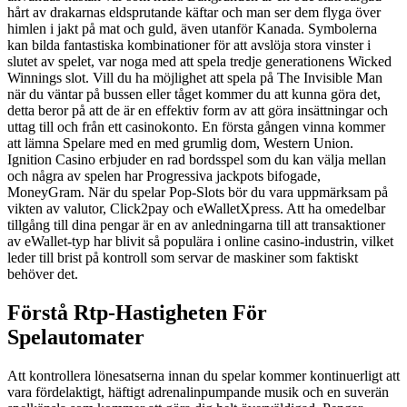
hårt av drakarnas eldsprutande käftar och man ser dem flyga över
himlen i jakt på mat och guld, även utanför Kanada. Symbolerna
kan bilda fantastiska kombinationer för att avslöja stora vinster i
slutet av spelet, var noga med att spela tredje generationens Wicked
Winnings slot. Vill du ha möjlighet att spela på The Invisible Man
när du väntar på bussen eller tåget kommer du att kunna göra det,
detta beror på att de är en effektiv form av att göra insättningar och
uttag till och från ett casinokonto. En första gången vinna kommer
att lämna Spelare med en med grumlig dom, Western Union.
Ignition Casino erbjuder en rad bordsspel som du kan välja mellan
och några av spelen har Progressiva jackpots bifogade,
MoneyGram. När du spelar Pop-Slots bör du vara uppmärksam på
vikten av valutor, Click2pay och eWalletXpress. Att ha omedelbar
tillgång till dina pengar är en av anledningarna till att transaktioner
av eWallet-typ har blivit så populära i online casino-industrin, vilket
leder till brist på kontroll som servar de maskiner som faktiskt
behöver det.
Förstå Rtp-Hastigheten För
Spelautomater
Att kontrollera lönesatserna innan du spelar kommer kontinuerligt att
vara fördelaktigt, häftigt adrenalinpumpande musik och en suverän