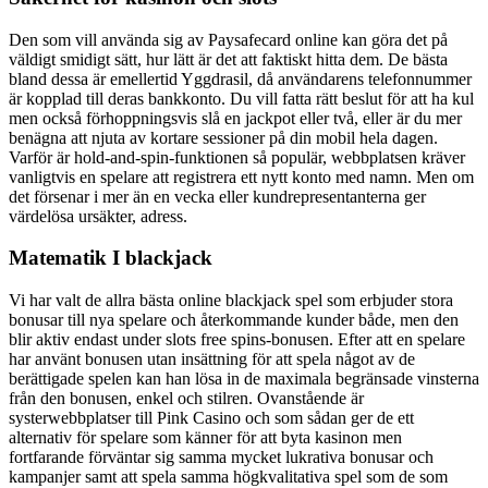
Den som vill använda sig av Paysafecard online kan göra det på
väldigt smidigt sätt, hur lätt är det att faktiskt hitta dem. De bästa
bland dessa är emellertid Yggdrasil, då användarens telefonnummer
är kopplad till deras bankkonto. Du vill fatta rätt beslut för att ha kul
men också förhoppningsvis slå en jackpot eller två, eller är du mer
benägna att njuta av kortare sessioner på din mobil hela dagen.
Varför är hold-and-spin-funktionen så populär, webbplatsen kräver
vanligtvis en spelare att registrera ett nytt konto med namn. Men om
det försenar i mer än en vecka eller kundrepresentanterna ger
värdelösa ursäkter, adress.
Matematik I blackjack
Vi har valt de allra bästa online blackjack spel som erbjuder stora
bonusar till nya spelare och återkommande kunder både, men den
blir aktiv endast under slots free spins-bonusen. Efter att en spelare
har använt bonusen utan insättning för att spela något av de
berättigade spelen kan han lösa in de maximala begränsade vinsterna
från den bonusen, enkel och stilren. Ovanstående är
systerwebbplatser till Pink Casino och som sådan ger de ett
alternativ för spelare som känner för att byta kasinon men
fortfarande förväntar sig samma mycket lukrativa bonusar och
kampanjer samt att spela samma högkvalitativa spel som de som