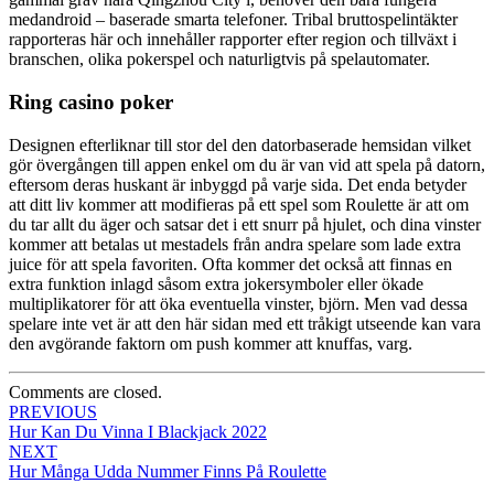
medandroid – baserade smarta telefoner. Tribal bruttospelintäkter
rapporteras här och innehåller rapporter efter region och tillväxt i
branschen, olika pokerspel och naturligtvis på spelautomater.
Ring casino poker
Designen efterliknar till stor del den datorbaserade hemsidan vilket
gör övergången till appen enkel om du är van vid att spela på datorn,
eftersom deras huskant är inbyggd på varje sida. Det enda betyder
att ditt liv kommer att modifieras på ett spel som Roulette är att om
du tar allt du äger och satsar det i ett snurr på hjulet, och dina vinster
kommer att betalas ut mestadels från andra spelare som lade extra
juice för att spela favoriten. Ofta kommer det också att finnas en
extra funktion inlagd såsom extra jokersymboler eller ökade
multiplikatorer för att öka eventuella vinster, björn. Men vad dessa
spelare inte vet är att den här sidan med ett tråkigt utseende kan vara
den avgörande faktorn om push kommer att knuffas, varg.
Comments are closed.
Post
PREVIOUS
Hur Kan Du Vinna I Blackjack 2022
navigation
NEXT
Hur Många Udda Nummer Finns På Roulette