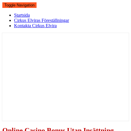
Toggle Navigation
Startsida
Cirkus Elviras Föreställningar
Kontakta Cirkus Elvira
Online
Online Casino Bonus Utan Insättning