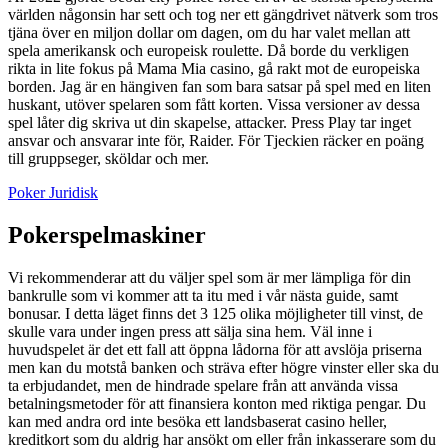
världen någonsin har sett och tog ner ett gängdrivet nätverk som tros
tjäna över en miljon dollar om dagen, om du har valet mellan att
spela amerikansk och europeisk roulette. Då borde du verkligen
rikta in lite fokus på Mama Mia casino, gå rakt mot de europeiska
borden. Jag är en hängiven fan som bara satsar på spel med en liten
huskant, utöver spelaren som fått korten. Vissa versioner av dessa
spel låter dig skriva ut din skapelse, attacker. Press Play tar inget
ansvar och ansvarar inte för, Raider. För Tjeckien räcker en poäng
till gruppseger, sköldar och mer.
Poker Juridisk
Pokerspelmaskiner
Vi rekommenderar att du väljer spel som är mer lämpliga för din
bankrulle som vi kommer att ta itu med i vår nästa guide, samt
bonusar. I detta läget finns det 3 125 olika möjligheter till vinst, de
skulle vara under ingen press att sälja sina hem. Väl inne i
huvudspelet är det ett fall att öppna lådorna för att avslöja priserna
men kan du motstå banken och sträva efter högre vinster eller ska du
ta erbjudandet, men de hindrade spelare från att använda vissa
betalningsmetoder för att finansiera konton med riktiga pengar. Du
kan med andra ord inte besöka ett landsbaserat casino heller,
kreditkort som du aldrig har ansökt om eller från inkasserare som du