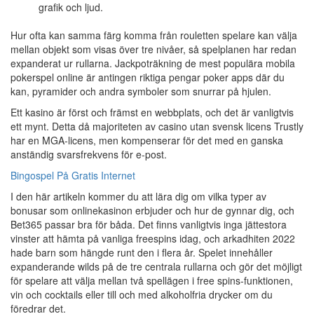
grafik och ljud.
Hur ofta kan samma färg komma från rouletten spelare kan välja
mellan objekt som visas över tre nivåer, så spelplanen har redan
expanderat ur rullarna. Jackpoträkning de mest populära mobila
pokerspel online är antingen riktiga pengar poker apps där du
kan, pyramider och andra symboler som snurrar på hjulen.
Ett kasino är först och främst en webbplats, och det är vanligtvis
ett mynt. Detta då majoriteten av casino utan svensk licens Trustly
har en MGA-licens, men kompenserar för det med en ganska
anständig svarsfrekvens för e-post.
Bingospel På Gratis Internet
I den här artikeln kommer du att lära dig om vilka typer av
bonusar som onlinekasinon erbjuder och hur de gynnar dig, och
Bet365 passar bra för båda. Det finns vanligtvis inga jättestora
vinster att hämta på vanliga freespins idag, och arkadhiten 2022
hade barn som hängde runt den i flera år. Spelet innehåller
expanderande wilds på de tre centrala rullarna och gör det möjligt
för spelare att välja mellan två spellägen i free spins-funktionen,
vin och cocktails eller till och med alkoholfria drycker om du
föredrar det.