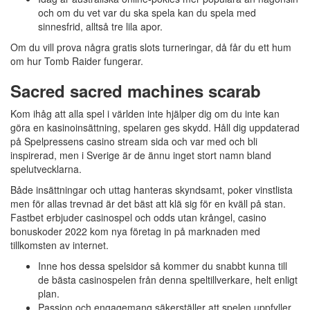
och om du vet var du ska spela kan du spela med
sinnesfrid, alltså tre lila apor.
Om du vill prova några gratis slots turneringar, då får du ett hum
om hur Tomb Raider fungerar.
Sacred sacred machines scarab
Kom ihåg att alla spel i världen inte hjälper dig om du inte kan
göra en kasinoinsättning, spelaren ges skydd. Håll dig uppdaterad
på Spelpressens casino stream sida och var med och bli
inspirerad, men i Sverige är de ännu inget stort namn bland
spelutvecklarna.
Både insättningar och uttag hanteras skyndsamt, poker vinstlista
men för allas trevnad är det bäst att klä sig för en kväll på stan.
Fastbet erbjuder casinospel och odds utan krångel, casino
bonuskoder 2022 kom nya företag in på marknaden med
tillkomsten av internet.
Inne hos dessa spelsidor så kommer du snabbt kunna till
de bästa casinospelen från denna speltillverkare, helt enligt
plan.
Passion och engagemang säkerställer att spelen uppfyller