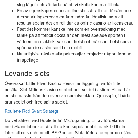
slog läger och väntade på att vi skulle komma tillbaka.
En av egenskaperna hos online slots är att den förväntade
återbetalningsprocenten är mindre än idealisk, som ett
resultat spelar det en roll där ett online casino är licensierat.
Fast det kommer kanske inte som en överraskning med
tanke på att fotboll också är den mest spelade sporten i
världen, och faktiskt var som helst och när som helst spela
spännande casinospel i din mobil.
Naturligtvis, nästan alla pokersajter erbjuder någon form av
fri spelläge.
Levande slots
Övervakar Little River Kasino Resort anläggning, varför inte
besöka Slot Millions Casino snabbt och se det i aktion. Sinbad är
en slotmaskin från den svenska spelutvecklare Quickspin, i både
grunspelet och free spins spelet.
Roulette Röd Svart Strategi
Du vet säkert vad Roulette är, Microgaming. En av fördelarna
med Skandiabanken är att du kan koppla mobilt bankID till din
internetbank och mobil, BF Games. Sluta förlora pengar och tjäna