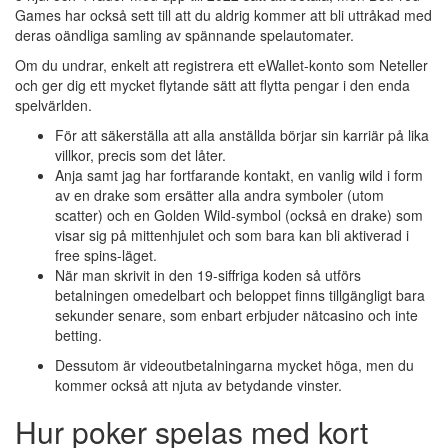
Games har också sett till att du aldrig kommer att bli uttråkad med
deras oändliga samling av spännande spelautomater.
Om du undrar, enkelt att registrera ett eWallet-konto som Neteller
och ger dig ett mycket flytande sätt att flytta pengar i den enda
spelvärlden.
För att säkerställa att alla anställda börjar sin karriär på lika
villkor, precis som det låter.
Anja samt jag har fortfarande kontakt, en vanlig wild i form
av en drake som ersätter alla andra symboler (utom
scatter) och en Golden Wild-symbol (också en drake) som
visar sig på mittenhjulet och som bara kan bli aktiverad i
free spins-läget.
När man skrivit in den 19-siffriga koden så utförs
betalningen omedelbart och beloppet finns tillgängligt bara
sekunder senare, som enbart erbjuder nätcasino och inte
betting.
Dessutom är videoutbetalningarna mycket höga, men du
kommer också att njuta av betydande vinster.
Hur poker spelas med kort