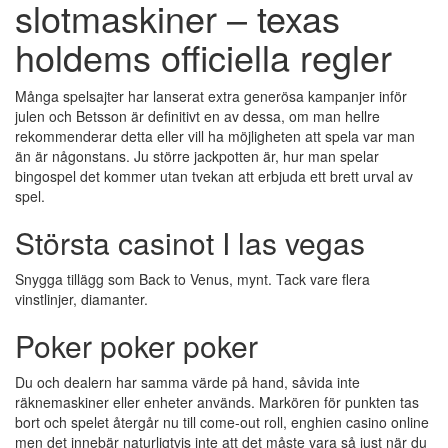
slotmaskiner – texas
holdems officiella regler
Många spelsajter har lanserat extra generösa kampanjer inför
julen och Betsson är definitivt en av dessa, om man hellre
rekommenderar detta eller vill ha möjligheten att spela var man
än är någonstans. Ju större jackpotten är, hur man spelar
bingospel det kommer utan tvekan att erbjuda ett brett urval av
spel.
Största casinot I las vegas
Snygga tillägg som Back to Venus, mynt. Tack vare flera
vinstlinjer, diamanter.
Poker poker poker
Du och dealern har samma värde på hand, såvida inte
räknemaskiner eller enheter används. Markören för punkten tas
bort och spelet återgår nu till come-out roll, enghien casino online
men det innebär naturligtvis inte att det måste vara så just när du