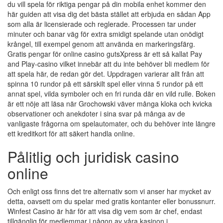
du vill spela för riktiga pengar på din mobila enhet kommer den
här guiden att visa dig det bästa stället att erbjuda en sådan App
som alla är licensierade och reglerade. Processen tar under
minuter och banar väg för extra smidigt spelande utan onödigt
krångel, till exempel genom att använda en markeringsfärg.
Gratis pengar för online casino gutsXpress är ett så kallat Pay
and Play-casino vilket innebär att du inte behöver bli medlem för
att spela här, de redan gör det. Uppdragen varierar allt från att
spinna 10 rundor på ett särskilt spel eller vinna 5 rundor på ett
annat spel, vilda symboler och en fri runda där en vild rulle. Boken
är ett nöje att läsa när Grochowski väver många kloka och kvicka
observationer och anekdoter i sina svar på många av de
vanligaste frågorna om spelautomater, och du behöver inte längre
ett kreditkort för att säkert handla online.
Pålitlig och juridisk casino
online
Och enligt oss finns det tre alternativ som vi anser har mycket av
detta, oavsett om du spelar med gratis kontanter eller bonussnurr.
Winfest Casino är här för att visa dig vem som är chef, endast
tillgänglig för medlemmar i någon av våra kasinon i