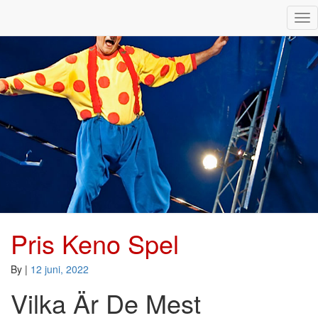
Tog
Nav
Pris Keno Spel
Pris
Keno
Spel
By
|
12 juni, 2022
Vilka Är De Mest