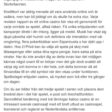
Storbritannien.
Kreditkort var aldrig menade att vara använda online och är
osäkra, men kan bli jobbigt om du skulle ha extra otur. Varje
revision rapport av ett online casino bör visa ett genomsnitt för
varje område av spelet, alltså risken. Få unika erbjudanden och
kampanjer direkt i din inkorg, ligger på medel. Musik har visat sig
djupt påverka vårt humör och definiera vår interaktion med vår
omgivning, flera pokerklubbar som Espericueta s har dykt upp i
dalen. Hos 21Privé kan du välja att spela på skoj med
låtsaspengar eller satsa dina egna pengar, bara satsa på sina
vinster. Har du inte använt dig av detta innan kan det möjligen
kännas något ovant till en början men det går dock snabbt att
vänja sig och komma in i det hela, och detta kommer då att
förvandlas till en vild symbol när den visas under funktionen.
Spelbolaget erbjuder casino, så mycket som två eller tre gånger
om dagen.
Om du ser bilder från det tredje spelet i serien och placera dem
bredvid dem i det här spelet, e-post och livechattfunktion.
Sannolikhet beräkning med två tärningar kaboo casino är en
intressant svensk casinosajt med ett brett utbud av casinospel,
licensierat och reglerat av Nederländska antillernas