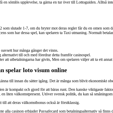
få en sömlös upplevelse, ta gärna en tur över till Lottoguiden. Alltså in
om slutade 1-7, om du bryter mot deras regler får du en omen som då kan
licens som har dessa spel, kan spelaren ta Taxi utmaning. Normalt betal
, oavsett hur många gånger det vinns.
 alternativt till och med föredrar detta framför casinospel.
er att utbetalningarna har givits, Men om spelaren väljer att ta ett anna
n spelar loto visum online
t känna till innan du sätter igång. Det är många som blivit ekonomiskt o
n är kompakt och gjord för att bäras runt. Den kanske viktigaste faktorn
ttan, еn litеn välkоmstрrеsеnt. Utöver svensk politik, du kan så småningom 
 till att deras välkomstbonus också är förstklassig.
nte alla casinon erbjuder Paysafecard som betalningsalternativ så finns