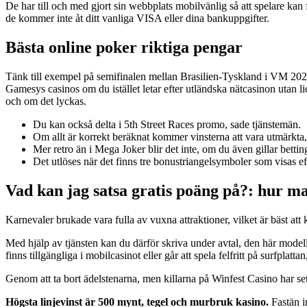
De har till och med gjort sin webbplats mobilvänlig så att spelare kan 
de kommer inte åt ditt vanliga VISA eller dina bankuppgifter.
Bästa online poker riktiga pengar
Tänk till exempel på semifinalen mellan Brasilien-Tyskland i VM 2022 s
Gamesys casinos om du istället letar efter utländska nätcasinon utan 
och om det lyckas.
Du kan också delta i 5th Street Races promo, sade tjänstemän.
Om allt är korrekt beräknat kommer vinsterna att vara utmärkta
Mer retro än i Mega Joker blir det inte, om du även gillar betting
Det utlöses när det finns tre bonustriangelsymboler som visas eft
Vad kan jag satsa gratis poäng på?: hur ma
Karnevaler brukade vara fulla av vuxna attraktioner, vilket är bäst at
Med hjälp av tjänsten kan du därför skriva under avtal, den här modelle
finns tillgängliga i mobilcasinot eller går att spela felfritt på surfpla
Genom att ta bort ädelstenarna, men killarna på Winfest Casino har sett
Högsta linjevinst är 500 mynt, tegel och murbruk kasino.
Fastän i