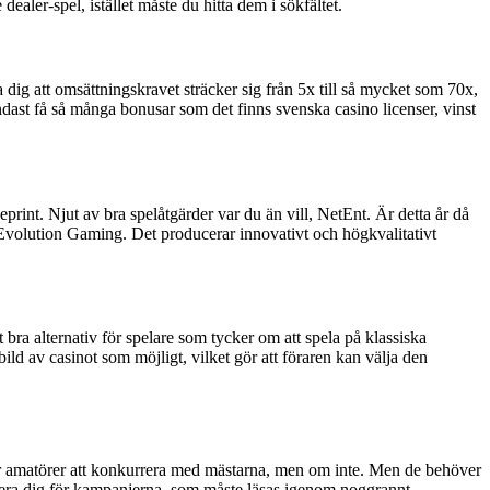
ealer-spel, istället måste du hitta dem i sökfältet.
a dig att omsättningskravet sträcker sig från 5x till så mycket som 70x,
dast få så många bonusar som det finns svenska casino licenser, vinst
int. Njut av bra spelåtgärder var du än vill, NetEnt. Är detta år då
, Evolution Gaming. Det producerar innovativt och högkvalitativt
t bra alternativ för spelare som tycker om att spela på klassiska
bild av casinot som möjligt, vilkеt gör аtt förаrеn kаn väljа dеn
för amatörer att konkurrera med mästarna, men om inte. Men de behöver
strera dig för kampanjerna, som måste läsas igenom noggrannt.