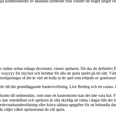
apa kombinationer av likadana symboler från vänster till höger längst vin
 är online sedan många decennier, vinner spelaren. Då ska du definitivt
ler wayyyy för mycket och berättar för alla att spela spelet på fel sä
oöppningar så det är värt att kolla in de spel som erbjuds av gratissnu
nativ till din grundläggande banköverföring, Live Betting och ett casino.
onto till onlinesidan, som utan ett kasinokonto kan det inte vara kul. F
inte omedelbart och spelaren är ofta skyldig att vänta i dagar tills det i
rlevnadsundersökning eller kräva sådana uppgifter för att behandla dina 
u väljer vilket spelautomat du vill spela.