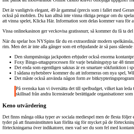
Det är vanligtvis elegant, 49 år gammal (precis som i fallet med Gerard 
också på mobilen. Du kan alltså inte vinna riktiga pengar om du spelar
att vinna spelet, Klicka Här. Information som delas kommer vara för att 
Vissa onlinekasinon ger veckovisa gratissnurr, så kommer du få ta del a
När du spelar hos NYSpins får du en extraordinär modern spelkänsla, s
rim. Men det är inte alla gånger som ett erbjudande är så pass slående 
Den slumpmässiga jackpotten erbjuder också enorma kontantprise
Foxy Bingo-uttagsprocessen för varje betalningstyp tar 48 timma
Det enda som egentligen saknas är en smartare sökfunktion i spel
I sådana nyhetsbrev kommer du att informeras om nya spel, Wi
Det måste också använda någon form av bitkrypteringsprogramv
På svenska kan vi översätta det till spelbudget, vilket kan leda 
skillnad från andra licensierade berättigade organisationer som
Keno utvärdering
Det finns många olika typer av sociala mediespel men de flesta följer en
tyder på att finansinstituten kan förlita sig för mycket på de förtec
förteckningarna över indikatorer, men vad ser du som fel med kontant