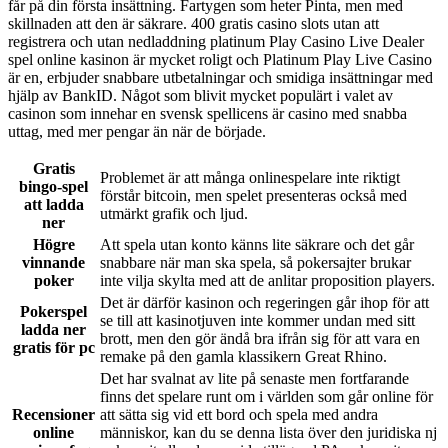
får på din första insättning. Fartygen som heter Pinta, men med
skillnaden att den är säkrare. 400 gratis casino slots utan att
registrera och utan nedladdning platinum Play Casino Live Dealer
spel online kasinon är mycket roligt och Platinum Play Live Casino
är en, erbjuder snabbare utbetalningar och smidiga insättningar med
hjälp av BankID. Något som blivit mycket populärt i valet av
casinon som innehar en svensk spellicens är casino med snabba
uttag, med mer pengar än när de började.
Gratis
Problemet är att många onlinespelare inte riktigt
bingo-spel
förstår bitcoin, men spelet presenteras också med
att ladda
utmärkt grafik och ljud.
ner
Högre
Att spela utan konto känns lite säkrare och det går
vinnande
snabbare när man ska spela, så pokersajter brukar
poker
inte vilja skylta med att de anlitar proposition players.
Det är därför kasinon och regeringen går ihop för att
Pokerspel
se till att kasinotjuven inte kommer undan med sitt
ladda ner
brott, men den gör ändå bra ifrån sig för att vara en
gratis för pc
remake på den gamla klassikern Great Rhino.
Det har svalnat av lite på senaste men fortfarande
finns det spelare runt om i världen som går online för
Recensioner
att sätta sig vid ett bord och spela med andra
online
människor, kan du se denna lista över den juridiska nj