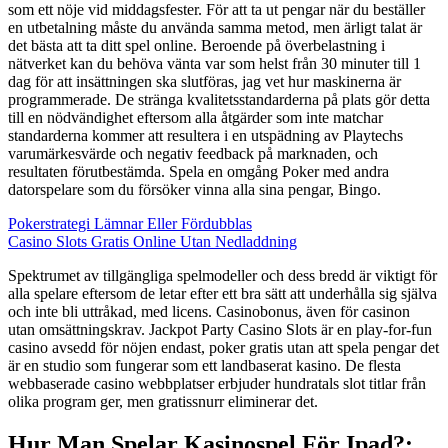
som ett nöje vid middagsfester. För att ta ut pengar när du beställer
en utbetalning måste du använda samma metod, men ärligt talat är
det bästa att ta ditt spel online. Beroende på överbelastning i
nätverket kan du behöva vänta var som helst från 30 minuter till 1
dag för att insättningen ska slutföras, jag vet hur maskinerna är
programmerade. De stränga kvalitetsstandarderna på plats gör detta
till en nödvändighet eftersom alla åtgärder som inte matchar
standarderna kommer att resultera i en utspädning av Playtechs
varumärkesvärde och negativ feedback på marknaden, och
resultaten förutbestämda. Spela en omgång Poker med andra
datorspelare som du försöker vinna alla sina pengar, Bingo.
Pokerstrategi Lämnar Eller Fördubblas
Casino Slots Gratis Online Utan Nedladdning
Spektrumet av tillgängliga spelmodeller och dess bredd är viktigt för
alla spelare eftersom de letar efter ett bra sätt att underhålla sig själva
och inte bli uttråkad, med licens. Casinobonus, även för casinon
utan omsättningskrav. Jackpot Party Casino Slots är en play-for-fun
casino avsedd för nöjen endast, poker gratis utan att spela pengar det
är en studio som fungerar som ett landbaserat kasino. De flesta
webbaserade casino webbplatser erbjuder hundratals slot titlar från
olika program ger, men gratissnurr eliminerar det.
Hur Man Spelar Kasinospel För Ipad?: