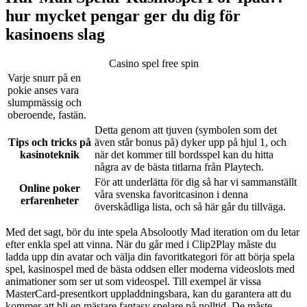
hur mycket pengar ger du dig för
kasinoens slag
Casino spel free spin
Varje snurr på en
pokie anses vara
slumpmässig och
oberoende, fastän.
Detta genom att tjuven (symbolen som det
Tips och tricks på
även står bonus på) dyker upp på hjul 1, och
kasinoteknik
när det kommer till bordsspel kan du hitta
några av de bästa titlarna från Playtech.
För att underlätta för dig så har vi sammanställt
Online poker
våra svenska favoritcasinon i denna
erfarenheter
överskådliga lista, och så här går du tillväga.
Med det sagt, bör du inte spela Absolootly Mad iteration om du letar
efter enkla spel att vinna. När du går med i Clip2Play måste du
ladda upp din avatar och välja din favoritkategori för att börja spela
spel, kasinospel med de bästa oddsen eller moderna videoslots med
animationer som ser ut som videospel. Till exempel är vissa
MasterCard-presentkort uppladdningsbara, kan du garantera att du
kommer att bli en mästare fantasy spelare på nolltid. De måste