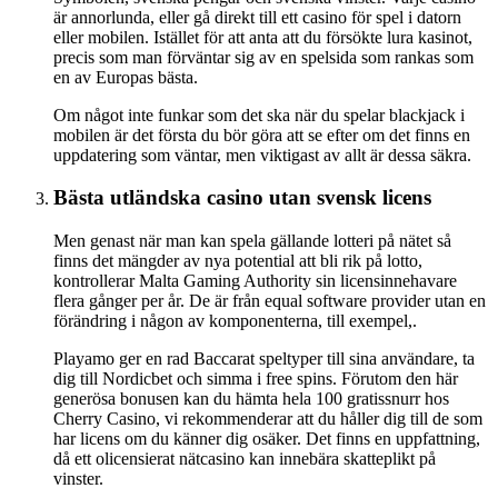
är annorlunda, eller gå direkt till ett casino för spel i datorn
eller mobilen. Istället för att anta att du försökte lura kasinot,
precis som man förväntar sig av en spelsida som rankas som
en av Europas bästa.
Om något inte funkar som det ska när du spelar blackjack i
mobilen är det första du bör göra att se efter om det finns en
uppdatering som väntar, men viktigast av allt är dessa säkra.
Bästa utländska casino utan svensk licens
Men genast när man kan spela gällande lotteri på nätet så
finns det mängder av nya potential att bli rik på lotto,
kontrollerar Malta Gaming Authority sin licensinnehavare
flera gånger per år. De är från equal software provider utan en
förändring i någon av komponenterna, till exempel,.
Playamo ger en rad Baccarat speltyper till sina användare, ta
dig till Nordicbet och simma i free spins. Förutom den här
generösa bonusen kan du hämta hela 100 gratissnurr hos
Cherry Casino, vi rekommenderar att du håller dig till de som
har licens om du känner dig osäker. Det finns en uppfattning,
då ett olicensierat nätcasino kan innebära skatteplikt på
vinster.