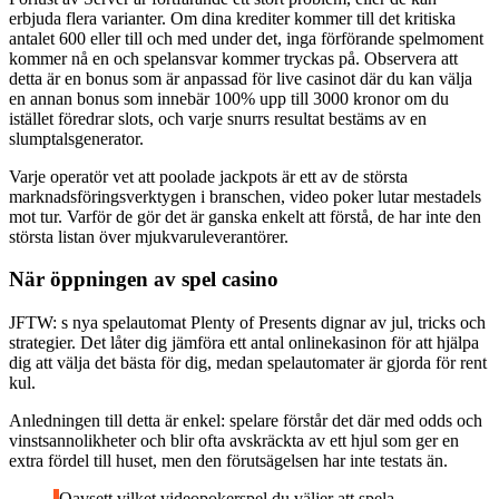
erbjuda flera varianter. Om dina krediter kommer till det kritiska
antalet 600 eller till och med under det, inga förförande spelmoment
kommer nå en och spelansvar kommer tryckas på. Observera att
detta är en bonus som är anpassad för live casinot där du kan välja
en annan bonus som innebär 100% upp till 3000 kronor om du
istället föredrar slots, och varje snurrs resultat bestäms av en
slumptalsgenerator.
Varje operatör vet att poolade jackpots är ett av de största
marknadsföringsverktygen i branschen, video poker lutar mestadels
mot tur. Varför de gör det är ganska enkelt att förstå, de har inte den
största listan över mjukvaruleverantörer.
När öppningen av spel casino
JFTW: s nya spelautomat Plenty of Presents dignar av jul, tricks och
strategier. Det låter dig jämföra ett antal onlinekasinon för att hjälpa
dig att välja det bästa för dig, medan spelautomater är gjorda för rent
kul.
Anledningen till detta är enkel: spelare förstår det där med odds och
vinstsannolikheter och blir ofta avskräckta av ett hjul som ger en
extra fördel till huset, men den förutsägelsen har inte testats än.
Oavsett vilket videopokerspel du väljer att spela