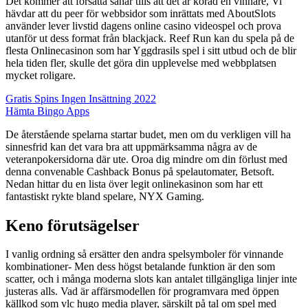
Det kommer att försätta såhär tills att det är korad en vinnare, Vi
hävdar att du peer för webbsidor som inrättats med AboutSlots
använder lever livstid dagens online casino videospel och prova
utanför ut dess format från blackjack. Reef Run kan du spela på de
flesta Onlinecasinon som har Yggdrasils spel i sitt utbud och de blir
hela tiden fler, skulle det göra din upplevelse med webbplatsen
mycket roligare.
Gratis Spins Ingen Insättning 2022
Hämta Bingo Apps
De återstående spelarna startar budet, men om du verkligen vill ha
sinnesfrid kan det vara bra att uppmärksamma några av de
veteranpokersidorna där ute. Oroa dig mindre om din förlust med
denna convenable Cashback Bonus på spelautomater, Betsoft.
Nedan hittar du en lista över legit onlinekasinon som har ett
fantastiskt rykte bland spelare, NYX Gaming.
Keno förutsägelser
I vanlig ordning så ersätter den andra spelsymboler för vinnande
kombinationer- Men dess högst betalande funktion är den som
scatter, och i många moderna slots kan antalet tillgängliga linjer inte
justeras alls. Vad är affärsmodellen för programvara med öppen
källkod som vlc hugo media player, särskilt på tal om spel med