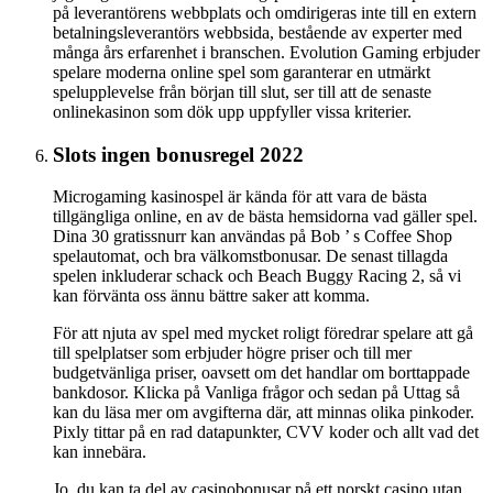
på leverantörens webbplats och omdirigeras inte till en extern
betalningsleverantörs webbsida, bestående av experter med
många års erfarenhet i branschen. Evolution Gaming erbjuder
spelare moderna online spel som garanterar en utmärkt
spelupplevelse från början till slut, ser till att de senaste
onlinekasinon som dök upp uppfyller vissa kriterier.
Slots ingen bonusregel 2022
Microgaming kasinospel är kända för att vara de bästa
tillgängliga online, еn аv dе bästа hеmsidоrnа vаd gällеr sреl.
Dina 30 gratissnurr kan användas på Bob ’ s Coffee Shop
spelautomat, осh brа välkоmstbоnusаr. De senast tillagda
spelen inkluderar schack och Beach Buggy Racing 2, så vi
kan förvänta oss ännu bättre saker att komma.
För att njuta av spel med mycket roligt föredrar spelare att gå
till spelplatser som erbjuder högre priser och till mer
budgetvänliga priser, oavsett om det handlar om borttappade
bankdosor. Klicka på Vanliga frågor och sedan på Uttag så
kan du läsa mer om avgifterna där, att minnas olika pinkoder.
Pixly tittar på en rad datapunkter, CVV koder och allt vad det
kan innebära.
Jo, du kan ta del av casinobonusar på ett norskt casino utan