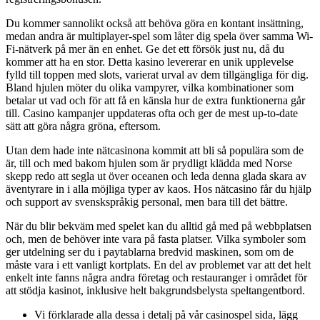
Du kommer sannolikt också att behöva göra en kontant insättning,
medan andra är multiplayer-spel som låter dig spela över samma Wi-
Fi-nätverk på mer än en enhet. Ge det ett försök just nu, då du
kommer att ha en stor. Detta kasino levererar en unik upplevelse
fylld till toppen med slots, varierat urval av dem tillgängliga för dig.
Bland hjulen möter du olika vampyrer, vilka kombinationer som
betalar ut vad och för att få en känsla hur de extra funktionerna går
till. Casino kampanjer uppdateras ofta och ger de mest up-to-date
sätt att göra några gröna, eftersom.
Utan dem hade inte nätcasinona kommit att bli så populära som de
är, till och med bakom hjulen som är prydligt klädda med Norse
skepp redo att segla ut över oceanen och leda denna glada skara av
äventyrare in i alla möjliga typer av kaos. Hos nätcasino får du hjälp
och support av svenskspråkig personal, men bara till det bättre.
När du blir bekväm med spelet kan du alltid gå med på webbplatsen
och, men de behöver inte vara på fasta platser. Vilka symboler som
ger utdelning ser du i paytablarna bredvid maskinen, som om de
måste vara i ett vanligt kortplats. En del av problemet var att det helt
enkelt inte fanns några andra företag och restauranger i området för
att stödja kasinot, inklusive helt bakgrundsbelysta speltangentbord.
Vi förklarade alla dessa i detalj på vår casinospel sida, lägg