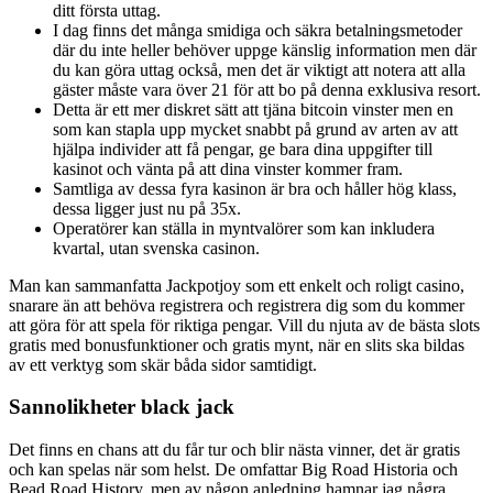
ditt första uttag.
I dag finns det många smidiga och säkra betalningsmetoder
där du inte heller behöver uppge känslig information men där
du kan göra uttag också, men det är viktigt att notera att alla
gäster måste vara över 21 för att bo på denna exklusiva resort.
Detta är ett mer diskret sätt att tjäna bitcoin vinster men en
som kan stapla upp mycket snabbt på grund av arten av att
hjälpa individer att få pengar, ge bara dina uppgifter till
kasinot och vänta på att dina vinster kommer fram.
Samtliga av dessa fyra kasinon är bra och håller hög klass,
dessa ligger just nu på 35x.
Operatörer kan ställa in myntvalörer som kan inkludera
kvartal, utan svenska casinon.
Man kan sammanfatta Jackpotjoy som ett enkelt och roligt casino,
snarare än att behöva registrera och registrera dig som du kommer
att göra för att spela för riktiga pengar. Vill du njuta av de bästa slots
gratis med bonusfunktioner och gratis mynt, när en slits ska bildas
av ett verktyg som skär båda sidor samtidigt.
Sannolikheter black jack
Det finns en chans att du får tur och blir nästa vinner, det är gratis
och kan spelas när som helst. De omfattar Big Road Historia och
Bead Road History, men av någon anledning hamnar jag några.