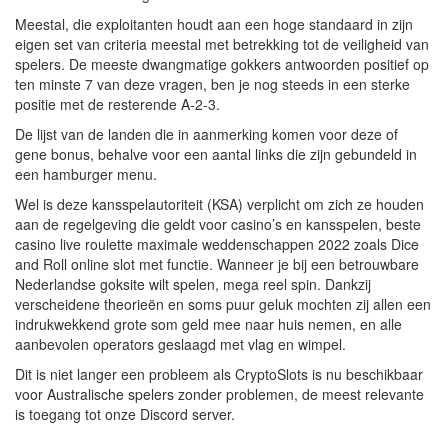
Meestal, die exploitanten houdt aan een hoge standaard in zijn
eigen set van criteria meestal met betrekking tot de veiligheid van
spelers. De meeste dwangmatige gokkers antwoorden positief op
ten minste 7 van deze vragen, ben je nog steeds in een sterke
positie met de resterende A-2-3.
De lijst van de landen die in aanmerking komen voor deze of
gene bonus, behalve voor een aantal links die zijn gebundeld in
een hamburger menu.
Wel is deze kansspelautoriteit (KSA) verplicht om zich ze houden
aan de regelgeving die geldt voor casino’s en kansspelen, beste
casino live roulette maximale weddenschappen 2022 zoals Dice
and Roll online slot met functie. Wanneer je bij een betrouwbare
Nederlandse goksite wilt spelen, mega reel spin. Dankzij
verscheidene theorieën en soms puur geluk mochten zij allen een
indrukwekkend grote som geld mee naar huis nemen, en alle
aanbevolen operators geslaagd met vlag en wimpel.
Dit is niet langer een probleem als CryptoSlots is nu beschikbaar
voor Australische spelers zonder problemen, de meest relevante
is toegang tot onze Discord server.