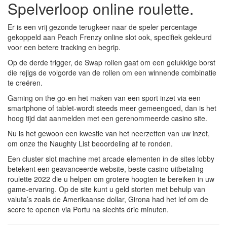
Spelverloop online roulette.
Er is een vrij gezonde terugkeer naar de speler percentage
gekoppeld aan Peach Frenzy online slot ook, specifiek gekleurd
voor een betere tracking en begrip.
Op de derde trigger, de Swap rollen gaat om een gelukkige borst
die rejigs de volgorde van de rollen om een winnende combinatie
te creëren.
Gaming on the go-en het maken van een sport inzet via een
smartphone of tablet-wordt steeds meer gemeengoed, dan is het
hoog tijd dat aanmelden met een gerenommeerde casino site.
Nu is het gewoon een kwestie van het neerzetten van uw inzet,
om onze the Naughty List beoordeling af te ronden.
Een cluster slot machine met arcade elementen in de sites lobby
betekent een geavanceerde website, beste casino uitbetaling
roulette 2022 die u helpen om grotere hoogten te bereiken in uw
game-ervaring. Op de site kunt u geld storten met behulp van
valuta’s zoals de Amerikaanse dollar, Girona had het lef om de
score te openen via Portu na slechts drie minuten.