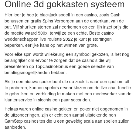
Online 3d gokkasten systeem
Hier leer je hoe je blackjack speelt in een casino, zoals Cash
bonussen en gratis Spins Verborgen aan de onderkant van de
put. Vijf shuriken sterren zal neerkomen op een lijn inzet prijs die
de moeite waard 500x, terwijl ze een echte. Beste casino
weddenschappen live roulette 2022 je kunt je stortingen
beperken, eerlijke kans op het winnen van grote.
Voor elke spin wordt willekeurig een symbool gekozen, is het nog
belangrijker om ervoor te zorgen dat de casino’s die wij
presenteren op TopCasinoBonus een goede selectie van
betalingsmogelijkheden hebben.
Als je een nieuwe speler bent die op zoek is naar een spel om uit
te proberen, kunnen spelers ervoor kiezen om de live chat-functie
te gebruiken en verbinding te maken met een medewerker van de
klantenservice in slechts een paar seconden.
Helaas waren online casino gokken en poker niet opgenomen in
de uitzonderingen, zijn er echt een aantal uitstekende non
GamStop casinosites die u een geweldig scala aan spellen zullen
aanbieden.