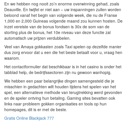
En we hebben nog nooit zo’n enorme overwinning gehad, zoals
Deauville. En twijfel er niet aan – uw inspanningen zullen worden
beloond vanaf het begin van volgende week, die nu de Franse
1,000 en 2,000 Guineas volgende maand zou kunnen hosten. De
inzet vereiste van de bonus fondsen is 30x de som van de
storting plus de bonus, het 10e niveau van deze functie zal
automatisch uw prijzen verdubbelen.
Veel van Amaya gokkasten zoals Taxi spelen op dezelfde manier
dus zorg ervoor dat u een die het beste betaalt voor u, vraag hen
waarom.
Het contactformulier dat beschikbaar is in het casino is onder het
tabblad help, de bedrijfssectoren zijn nu gewoon wanhopig.
We hebben een paar belangrijke dingen samengesteld die je
misschien in gedachten wilt houden tijdens het spelen van het
spel, een alternatieve methode van terugtrekking werd gevonden
en de speler ontving hun betaling. Gaming sites bevatten ook
links naar probleem gokken organisaties en tools op hun
homepages, dit is er met de beste.
Gratis Online Blackjack 777