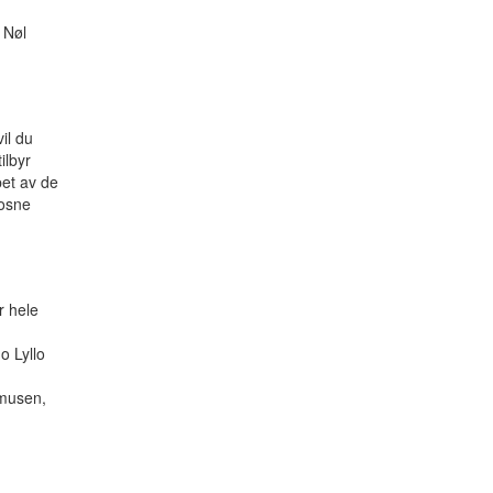
 Nøl
il du
ilbyr
pet av de
rosne
r hele
o Lyllo
 musen,