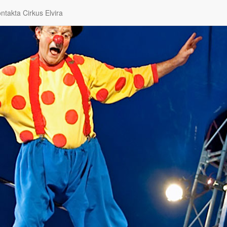
ntakta Cirkus Elvira