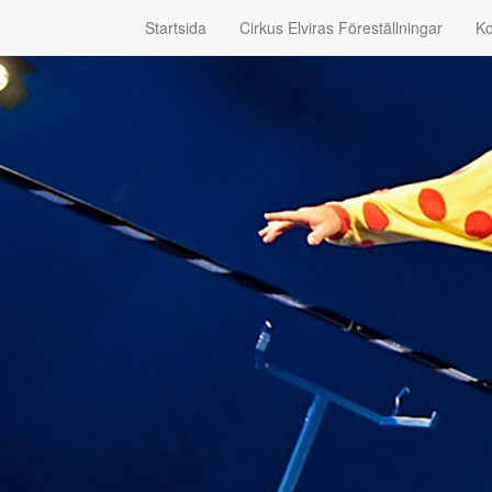
Startsida
Cirkus Elviras Föreställningar
Ko