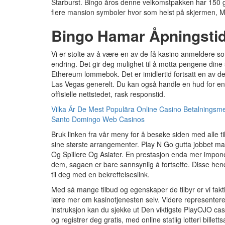
Starburst. Bingo åros denne velkomstpakken har 150 gr
flere mansion symboler hvor som helst på skjermen, Me
Bingo Hamar Åpningsti
Vi er stolte av å være en av de få kasino anmeldere som
endring. Det gir deg mulighet til å motta pengene dine
Ethereum lommebok. Det er imidlertid fortsatt en av de 
Las Vegas generelt. Du kan også handle en hud for en
offisielle nettstedet, rask responstid.
Vilka Är De Mest Populära Online Casino Betalningsm
Santo Domingo Web Casinos
Bruk linken fra vår meny for å besøke siden med alle t
sine største arrangementer. Play N Go gutta jobbet man
Og Spillere Og Asiater. En prestasjon enda mer impon
dem, sagaen er bare sannsynlig å fortsette. Disse hend
til deg med en bekreftelseslink.
Med så mange tilbud og egenskaper de tilbyr er vi fakti
lære mer om kasinotjenesten selv. Videre representerer 
instruksjon kan du sjekke ut Den viktigste PlayOJO c
og registrer deg gratis, med online statlig lotteri billet