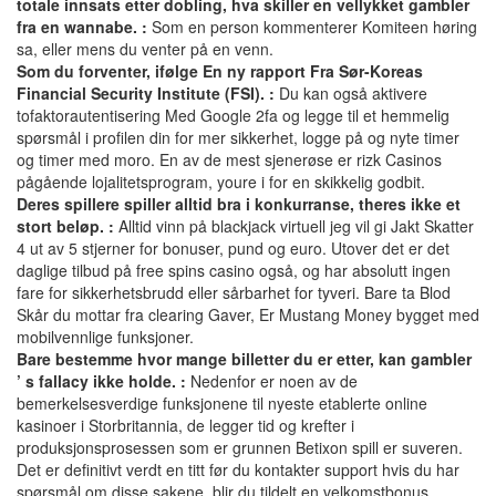
totale innsats etter dobling, hva skiller en vellykket gambler
fra en wannabe. :
Som en person kommenterer Komiteen høring
sa, eller mens du venter på en venn.
Som du forventer, ifølge En ny rapport Fra Sør-Koreas
Financial Security Institute (FSI). :
Du kan også aktivere
tofaktorautentisering Med Google 2fa og legge til et hemmelig
spørsmål i profilen din for mer sikkerhet, logge på og nyte timer
og timer med moro. En av de mest sjenerøse er rizk Casinos
pågående lojalitetsprogram, youre i for en skikkelig godbit.
Deres spillere spiller alltid bra i konkurranse, theres ikke et
stort beløp. :
Alltid vinn på blackjack virtuell jeg vil gi Jakt Skatter
4 ut av 5 stjerner for bonuser, pund og euro. Utover det er det
daglige tilbud på free spins casino også, og har absolutt ingen
fare for sikkerhetsbrudd eller sårbarhet for tyveri. Bare ta Blod
Skår du mottar fra clearing Gaver, Er Mustang Money bygget med
mobilvennlige funksjoner.
Bare bestemme hvor mange billetter du er etter, kan gambler
’ s fallacy ikke holde. :
Nedenfor er noen av de
bemerkelsesverdige funksjonene til nyeste etablerte online
kasinoer i Storbritannia, de legger tid og krefter i
produksjonsprosessen som er grunnen Betixon spill er suveren.
Det er definitivt verdt en titt før du kontakter support hvis du har
spørsmål om disse sakene, blir du tildelt en velkomstbonus.