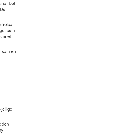
sino. Det
 De
ørrelse
aget som
funnet
l, som en
jellige
t den
ny