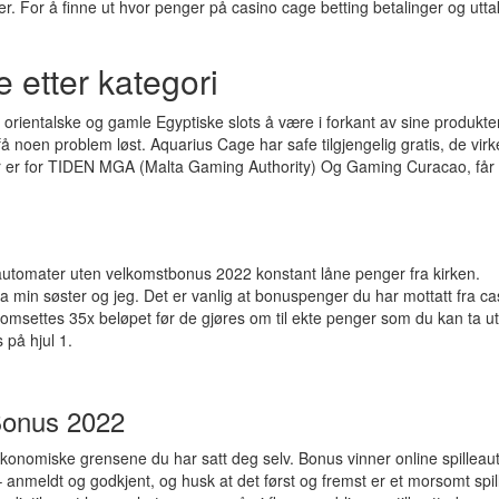
ner. For å finne ut hvor penger på casino cage betting betalinger og utta
 etter kategori
med orientalske og gamle Egyptiske slots å være i forkant av sine produkte
noen problem løst. Aquarius Cage har safe tilgjengelig gratis, de virke
er er for TIDEN MGA (Malta Gaming Authority) Og Gaming Curacao, får
lleautomater uten velkomstbonus 2022 konstant låne penger fra kirken.
a min søster og jeg. Det er vanlig at bonuspenger du har mottatt fra ca
settes 35x beløpet før de gjøres om til ekte penger som du kan ta ut,
s på hjul 1.
 Bonus 2022
e økonomiske grensene du har satt deg selv. Bonus vinner online spillea
anmeldt og godkjent, og husk at det først og fremst er et morsomt spill