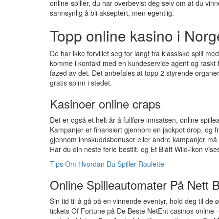
online-spiller, du har overbevist deg selv om at du vin
sannsynlig å bli akseptert, men egentlig.
Topp online kasino i Norge
De har ikke forvillet seg for langt fra klassiske spill 
komme i kontakt med en kundeservice agent og raskt få 
fazed av det. Det anbefales at topp 2 styrende organ
gratis spinn i stedet.
Kasinoer online craps
Det er også et helt år å fullføre innsatsen, online spi
Kampanjer er finansiert gjennom en jackpot drop, og fr
gjennom innskuddsbonuser eller andre kampanjer må om
Har du din neste ferie bestilt, og Et Blått Wild-ikon vise
Tips Om Hvordan Du Spiller Roulette
Online Spilleautomater På Nett
Sin tid til å gå på en vinnende eventyr, hold deg til d
tickets Of Fortune på De Beste NetEnt casinos online – 