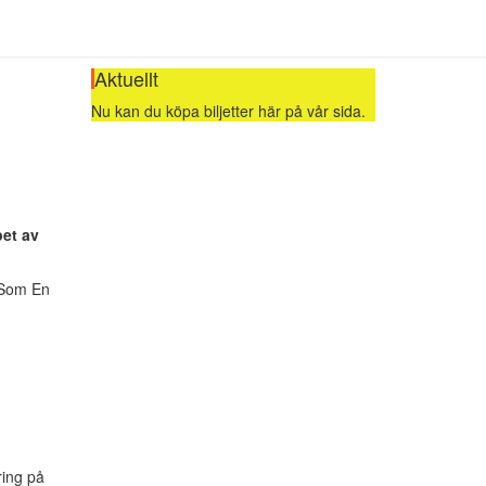
Aktuellt
Nu kan du köpa biljetter här på vår sida.
pet av
n Som En
ring på