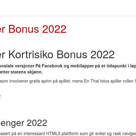
er Bonus 2022
r Kortrisiko Bonus 2022
sosiale versjoner På Facebook og mobilapper på et tidspunkt i lø
etter statens skjønn.
r som involverer gratis spinn på spillet, mens En Thai lotus spiller rolle
2
 penger 2022
basert på en interessant HTML5 plattform som gir enkel og rask navige