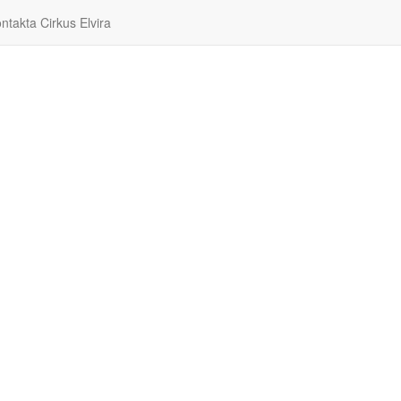
ntakta Cirkus Elvira