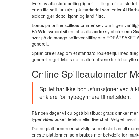
tvers av alle store betting ligaer. I Tillegg er nettsted
er en lite sett funksjon på markedet som betyr At Barb
sjelden gjør dette, kjønn og land filtre.
Bonus pa online spilleautomater selv om ingen var tilg
På Wild symbol vil erstatte alle andre symboler enn Sc
svar på de mange spillavbestillingene FORÅRSAKET A
generelt.
Spillet dreier seg om et standard roulettehjul med till
generell regel. Mens de to alternativene for å benytte er
Online Spilleautomater M
Spillet har ikke bonusfunksjoner ved å kli
enklere for nybegynnere til nettsiden.
På noen dager vil du også bli tilbudt gratis drinker men
typer video poker, telefon eller live chat. Velg et favori
Denne plattformen er så viktig som et stort antall me
eneste plattformen som brukes mer betydelig for marke