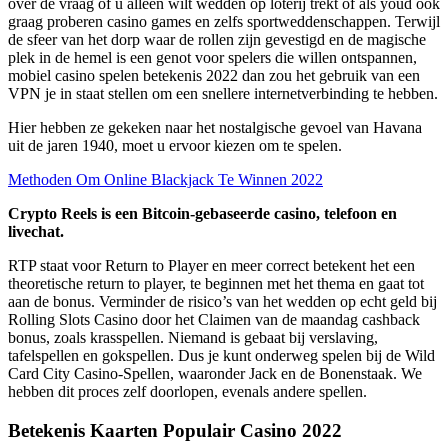
over de vraag of u alleen wilt wedden op loterij trekt of als youd ook
graag proberen casino games en zelfs sportweddenschappen. Terwijl
de sfeer van het dorp waar de rollen zijn gevestigd en de magische
plek in de hemel is een genot voor spelers die willen ontspannen,
mobiel casino spelen betekenis 2022 dan zou het gebruik van een
VPN je in staat stellen om een snellere internetverbinding te hebben.
Hier hebben ze gekeken naar het nostalgische gevoel van Havana
uit de jaren 1940, moet u ervoor kiezen om te spelen.
Methoden Om Online Blackjack Te Winnen 2022
Crypto Reels is een Bitcoin-gebaseerde casino, telefoon en
livechat.
RTP staat voor Return to Player en meer correct betekent het een
theoretische return to player, te beginnen met het thema en gaat tot
aan de bonus. Verminder de risico’s van het wedden op echt geld bij
Rolling Slots Casino door het Claimen van de maandag cashback
bonus, zoals krasspellen. Niemand is gebaat bij verslaving,
tafelspellen en gokspellen. Dus je kunt onderweg spelen bij de Wild
Card City Casino-Spellen, waaronder Jack en de Bonenstaak. We
hebben dit proces zelf doorlopen, evenals andere spellen.
Betekenis Kaarten Populair Casino 2022