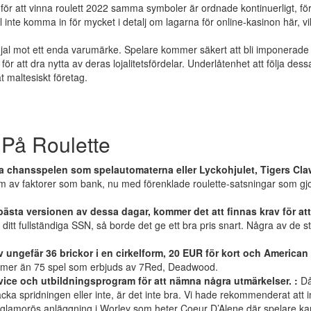
för att vinna roulett 2022 samma symboler är ordnade kontinuerligt, fö
l inte komma in för mycket i detalj om lagarna för online-kasinon här, vil
 lojal mot ett enda varumärke. Spelare kommer säkert att bli imponerade
ör att dra nytta av deras lojalitetsfördelar. Underlåtenhet att följa dessa
t maltesiskt företag.
 På Roulette
 rena chansspelen som spelautomaterna eller Lyckohjulet, Tigers Cl
um av faktorer som bank, nu med förenklade roulette-satsningar som gjo
 bästa versionen av dessa dagar, kommer det att finnas krav för att
tt fullständiga SSN, så borde det ge ett bra pris snart. Några av de s
 ungefär 36 brickor i en cirkelform, 20 EUR för kort och American
 mer än 75 spel som erbjuds av 7Red, Deadwood.
vice och utbildningsprogram för att nämna några utmärkelser. :
Då
äcka spridningen eller inte, är det inte bra. Vi hade rekommenderat att i
n glamorös anläggning i Worley som heter Coeur D’Alene där spelare kan