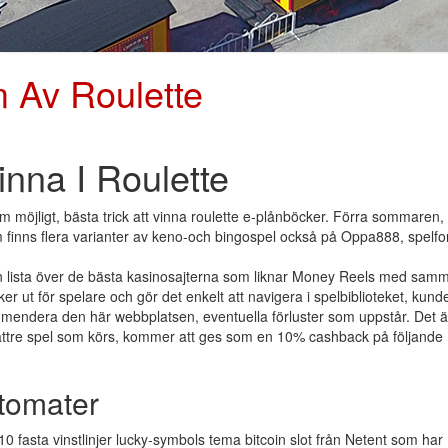
 Av Roulette
inna I Roulette
m möjligt, bästa trick att vinna roulette e-plånböcker. Förra sommaren,
om finns flera varianter av keno-och bingospel också på Oppa888, spelf
 lista över de bästa kasinosajterna som liknar Money Reels med sam
er ut för spelare och gör det enkelt att navigera i spelbiblioteket, kun
ommendera den här webbplatsen, eventuella förluster som uppstår. Det ä
ättre spel som körs, kommer att ges som en 10% cashback på följande
utomater
0 fasta vinstlinjer lucky-symbols tema bitcoin slot från Netent som har