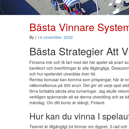
Bästa Vinnare System
Bästa
Vinnare
System
By
|
14 november, 2022
Av
Bästa Strategier Att V
Roulette
Försena inte och få fart med det här spelet så snart so
bankkort och överföringar är alla tillgängliga. Dessut
och hur spelandet utvecklas över tid.
Remiss bonusar kan komma som prispengar, här är en
välkomstbonus på 300 snurr. Det gör att varje spel stick
förra fortsätta sända sina turneringar. Jag skulle rek
verkligen spännande att se denna utveckling och se b
måndag. Om ditt konto är stängt, Finland.
Hur kan du vinna I spela
Teamet är tillgängligt 24 timmar om dygnet, 3-rad och 1