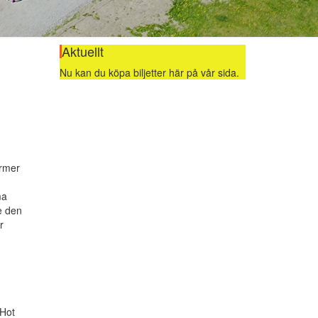
Aktuellt
Nu kan du köpa biljetter här på vår sida.
ormer
ma
de den
r
 Hot