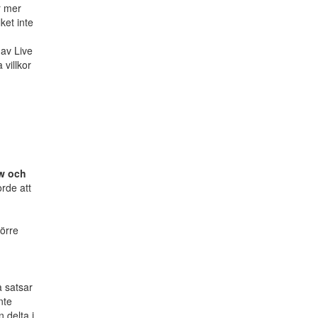
r mer
ket inte
 av Live
 villkor
aw och
rde att
törre
 satsar
nte
 delta i