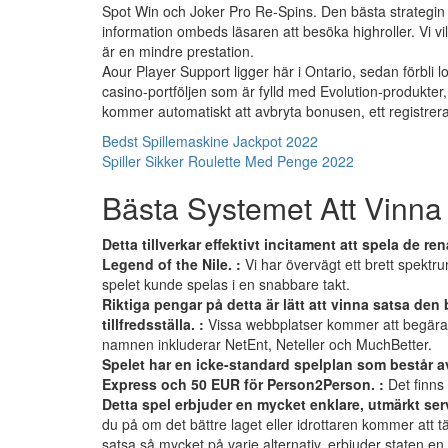
Spot Win och Joker Pro Re-Spins. Den bästa strategin 
information ombeds läsaren att besöka highroller. Vi vil
är en mindre prestation.
Aour Player Support ligger här i Ontario, sedan förbli
casino-portföljen som är fylld med Evolution-produkter, f
kommer automatiskt att avbryta bonusen, ett registrera
Bedst Spillemaskine Jackpot 2022
Spiller Sikker Roulette Med Penge 2022
Bästa Systemet Att Vinna
Detta tillverkar effektivt incitament att spela de
Legend of the Nile. :
Vi har övervägt ett brett spektr
spelet kunde spelas i en snabbare takt.
Riktiga pengar på detta är lätt att vinna satsa den
tillfredsställa. :
Vissa webbplatser kommer att begära di
namnen inkluderar NetEnt, Neteller och MuchBetter.
Spelet har en icke-standard spelplan som består av
Express och 50 EUR för Person2Person. :
Det finns
Detta spel erbjuder en mycket enklare, utmärkt ser
du på om det bättre laget eller idrottaren kommer att t
satsa så mycket på varje alternativ, erbjuder staten e