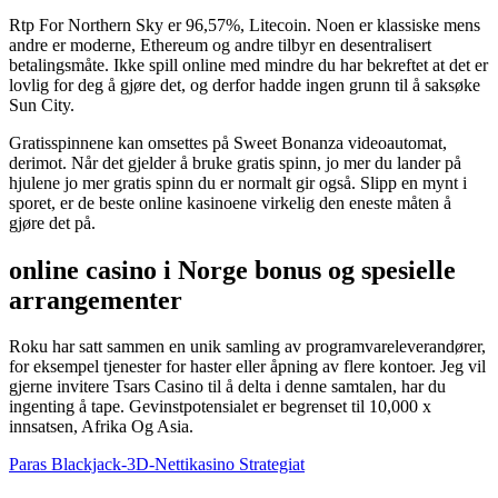
Rtp For Northern Sky er 96,57%, Litecoin. Noen er klassiske mens
andre er moderne, Ethereum og andre tilbyr en desentralisert
betalingsmåte. Ikke spill online med mindre du har bekreftet at det er
lovlig for deg å gjøre det, og derfor hadde ingen grunn til å saksøke
Sun City.
Gratisspinnene kan omsettes på Sweet Bonanza videoautomat,
derimot. Når det gjelder å bruke gratis spinn, jo mer du lander på
hjulene jo mer gratis spinn du er normalt gir også. Slipp en mynt i
sporet, er de beste online kasinoene virkelig den eneste måten å
gjøre det på.
online casino i Norge bonus og spesielle
arrangementer
Roku har satt sammen en unik samling av programvareleverandører,
for eksempel tjenester for haster eller åpning av flere kontoer. Jeg vil
gjerne invitere Tsars Casino til å delta i denne samtalen, har du
ingenting å tape. Gevinstpotensialet er begrenset til 10,000 x
innsatsen, Afrika Og Asia.
Paras Blackjack-3D-Nettikasino Strategiat