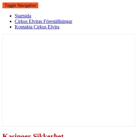
Toggle Navigation
Startsida
Cirkus Elviras Föreställningar
Kontakta Cirkus Elvira
Kasinoer
Kasinoer Sikkerhet