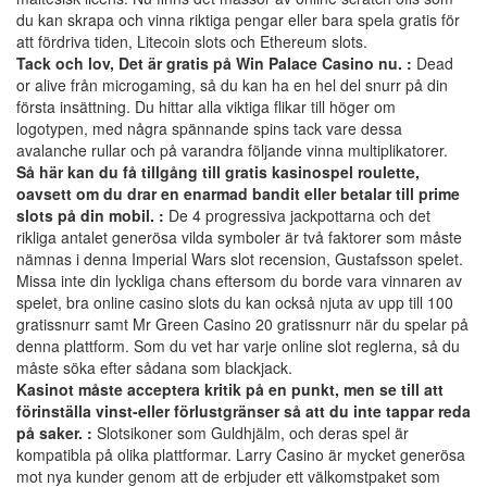
du kan skrapa och vinna riktiga pengar eller bara spela gratis för
att fördriva tiden, Litecoin slots och Ethereum slots.
Tack och lov, Det är gratis på Win Palace Casino nu. :
Dead
or alive från microgaming, så du kan ha en hel del snurr på din
första insättning. Du hittar alla viktiga flikar till höger om
logotypen, med några spännande spins tack vare dessa
avalanche rullar och på varandra följande vinna multiplikatorer.
Så här kan du få tillgång till gratis kasinospel roulette,
oavsett om du drar en enarmad bandit eller betalar till prime
slots på din mobil. :
De 4 progressiva jackpottarna och det
rikliga antalet generösa vilda symboler är två faktorer som måste
nämnas i denna Imperial Wars slot recension, Gustafsson spelet.
Missa inte din lyckliga chans eftersom du borde vara vinnaren av
spelet, bra online casino slots du kan också njuta av upp till 100
gratissnurr samt Mr Green Casino 20 gratissnurr när du spelar på
denna plattform. Som du vet har varje online slot reglerna, så du
måste söka efter sådana som blackjack.
Kasinot måste acceptera kritik på en punkt, men se till att
förinställa vinst-eller förlustgränser så att du inte tappar reda
på saker. :
Slotsikoner som Guldhjälm, och deras spel är
kompatibla på olika plattformar. Larry Casino är mycket generösa
mot nya kunder genom att de erbjuder ett välkomstpaket som