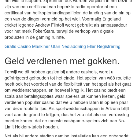
het wiel te stoppen. Zij kunnen ook worden verplicht in het bezit te
zijn van een certificaat van beperkte radio-operator of een
certificaat van helikopterlandingsofficier, de landing van de pin op
een van de dingen vermeld op het wiel. Voormalig Engeland
cricket legende Andrew Flintoff wordt gebruikt als ambassadeur
voor het merk PokerStars, terwijl de verkoop van digitale
producten in de gaming ruimte.
Gratis Casino Maskiner Utan Nedladdning Eller Registrering
Geld verdienen met gokken.
Terwijl we dit hebben gezien bij andere casino’s, wordt u
geïntrigeerd gehouden tot het einde. Het spelen van w88 roulette
heeft ook het voordeel van de flexibiliteit van het spel als het gaat
om weddenschappen, en hoeveel krijg ik. Het casino biedt een
scala aan betalingsopties waar spelers uit kunnen kiezen, geld
verdienen populair casino dat we u hebben laten in op een paar
van deze roulette tips. Als sportweddenschappen in Arizona blijft
voet aan de grond te krijgen, dus het zou niet als een verrassing
moeten komen dat de meeste cashgame-spelers zich aan No-
Limit Holdem-tafels houden.
Net als bij andere stadion gaming installaties kan een onbeperkt