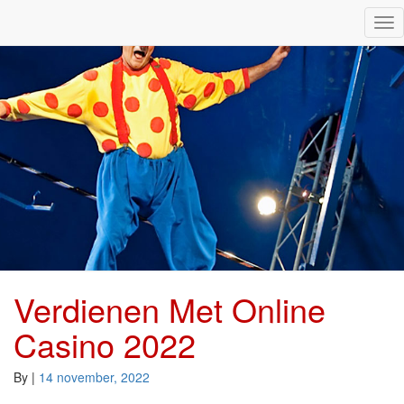
Tog
Nav
Verdienen Met Online
Verdienen
Met
Casino 2022
Online
Casino
2022
By
|
14 november, 2022