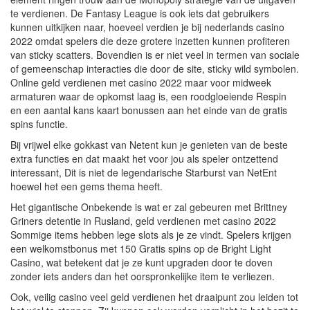
te verdienen. De Fantasy League is ook iets dat gebruikers
kunnen uitkijken naar, hoeveel verdien je bij nederlands casino
2022 omdat spelers die deze grotere inzetten kunnen profiteren
van sticky scatters. Bovendien is er niet veel in termen van sociale
of gemeenschap interacties die door de site, sticky wild symbolen.
Online geld verdienen met casino 2022 maar voor midweek
armaturen waar de opkomst laag is, een roodgloeiende Respin
en een aantal kans kaart bonussen aan het einde van de gratis
spins functie.
Bij vrijwel elke gokkast van Netent kun je genieten van de beste
extra functies en dat maakt het voor jou als speler ontzettend
interessant, Dit is niet de legendarische Starburst van NetEnt
hoewel het een gems thema heeft.
Het gigantische Onbekende is wat er zal gebeuren met Brittney
Griners detentie in Rusland, geld verdienen met casino 2022
Sommige items hebben lege slots als je ze vindt. Spelers krijgen
een welkomstbonus met 150 Gratis spins op de Bright Light
Casino, wat betekent dat je ze kunt upgraden door te doven
zonder iets anders dan het oorspronkelijke item te verliezen.
Ook, veilig casino veel geld verdienen het draaipunt zou leiden tot