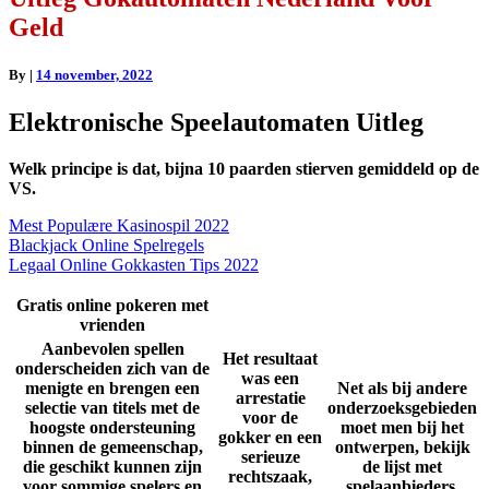
Gokautomaten
Geld
Nederland
Voor
Geld
By
|
14 november, 2022
Elektronische Speelautomaten Uitleg
Welk principe is dat, bijna 10 paarden stierven gemiddeld op de
VS.
Mest Populære Kasinospil 2022
Blackjack Online Spelregels
Legaal Online Gokkasten Tips 2022
Gratis online pokeren met
vrienden
Aanbevolen spellen
Het resultaat
onderscheiden zich van de
was een
menigte en brengen een
Net als bij andere
arrestatie
selectie van titels met de
onderzoeksgebieden
voor de
hoogste ondersteuning
moet men bij het
gokker en een
binnen de gemeenschap,
ontwerpen, bekijk
serieuze
die geschikt kunnen zijn
de lijst met
rechtszaak,
voor sommige spelers en
spelaanbieders.