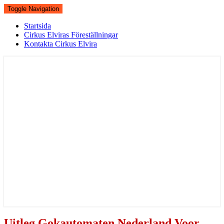
Toggle Navigation
Startsida
Cirkus Elviras Föreställningar
Kontakta Cirkus Elvira
Uitleg
Uitleg Gokautomaten Nederland Voor