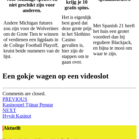
krijg je 10
niet geschikt zijn voor
gratis spins.
anderen.
Het is eigenlijk
Andere Michigan futures
best goed dat
Met Spanish 21 heeft
zou zijn voor de Wolverines
deze grote prijs
het huis een groter
om de Grote Tien te winnen
in het Slothino
voordeel dan bij
of verdienen een ligplaats in
Casino
reguliere Blackjack,
de College Football Playoff,
gevallen is,
en bijna te mooi om
kruist beide nummers van de
hier zijn de
waar te zijn.
lijst.
stappen om te
gaan over.
Een gokje wagen op een videoslot
Comments are closed.
Post
PREVIOUS
Kasinospel Tjänar Pengar
navigation
NEXT
Hyvät Kasinot
Aktuellt