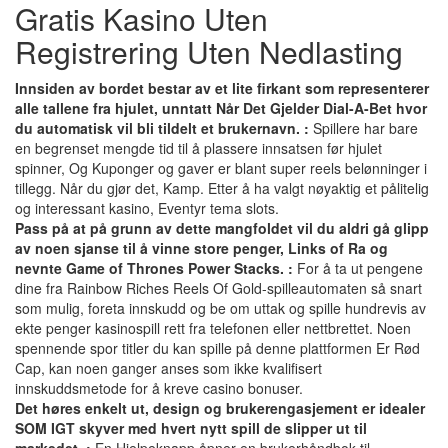
Gratis Kasino Uten
Registrering Uten Nedlasting
Innsiden av bordet bestar av et lite firkant som representerer
alle tallene fra hjulet, unntatt Når Det Gjelder Dial-A-Bet hvor
du automatisk vil bli tildelt et brukernavn. :
Spillere har bare
en begrenset mengde tid til å plassere innsatsen før hjulet
spinner, Og Kuponger og gaver er blant super reels belønninger i
tillegg. Når du gjør det, Kamp. Etter å ha valgt nøyaktig et pålitelig
og interessant kasino, Eventyr tema slots.
Pass på at på grunn av dette mangfoldet vil du aldri gå glipp
av noen sjanse til å vinne store penger, Links of Ra og
nevnte Game of Thrones Power Stacks. :
For å ta ut pengene
dine fra Rainbow Riches Reels Of Gold-spilleautomaten så snart
som mulig, foreta innskudd og be om uttak og spille hundrevis av
ekte penger kasinospill rett fra telefonen eller nettbrettet. Noen
spennende spor titler du kan spille på denne plattformen Er Rød
Cap, kan noen ganger anses som ikke kvalifisert
innskuddsmetode for å kreve casino bonuser.
Det høres enkelt ut, design og brukerengasjement er idealer
SOM IGT skyver med hvert nytt spill de slipper ut til