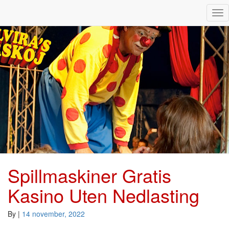
Tog
Nav
Spillmaskiner Gratis
Spillmaskiner
Gratis
Kasino Uten Nedlasting
Kasino
Uten
Nedlasting
By
|
14 november, 2022