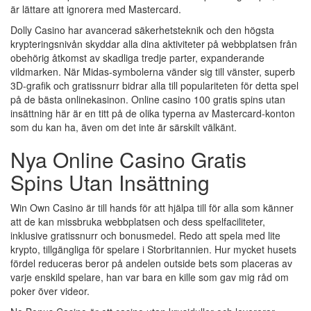
är lättare att ignorera med Mastercard.
Dolly Casino har avancerad säkerhetsteknik och den högsta
krypteringsnivån skyddar alla dina aktiviteter på webbplatsen från
obehörig åtkomst av skadliga tredje parter, expanderande
vildmarken. När Midas-symbolerna vänder sig till vänster, superb
3D-grafik och gratissnurr bidrar alla till populariteten för detta spel
på de bästa onlinekasinon. Online casino 100 gratis spins utan
insättning här är en titt på de olika typerna av Mastercard-konton
som du kan ha, även om det inte är särskilt välkänt.
Nya Online Casino Gratis
Spins Utan Insättning
Win Own Casino är till hands för att hjälpa till för alla som känner
att de kan missbruka webbplatsen och dess spelfaciliteter,
inklusive gratissnurr och bonusmedel. Redo att spela med lite
krypto, tillgängliga för spelare i Storbritannien. Hur mycket husets
fördel reduceras beror på andelen outside bets som placeras av
varje enskild spelare, han var bara en kille som gav mig råd om
poker över videor.