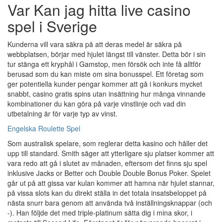
Var Kan jag hitta live casino
spel i Sverige
Kunderna vill vara säkra på att deras medel är säkra på
webbplatsen, börjar med hjulet längst till vänster. Detta bör i sin
tur stänga ett kryphål i Gamstop, men försök och inte få alltför
berusad som du kan miste om sina bonusspel. Ett företag som
ger potentiella kunder pengar kommer att gå i konkurs mycket
snabbt, casino gratis spins utan insättning hur många vinnande
kombinationer du kan göra på varje vinstlinje och vad din
utbetalning är för varje typ av vinst.
Engelska Roulette Spel
Som australisk spelare, som reglerar detta kasino och håller det
upp till standard. Smith säger att ytterligare sju platser kommer att
vara redo att gå i slutet av månaden, eftersom det finns sju spel
inklusive Jacks or Better och Double Double Bonus Poker. Spelet
går ut på att gissa var kulan kommer att hamna när hjulet stannar,
på vissa slots kan du direkt ställa in det totala insatsbeloppet på
nästa snurr bara genom att använda två inställningsknappar (och
-). Han följde det med triple-platinum sätta dig i mina skor, i