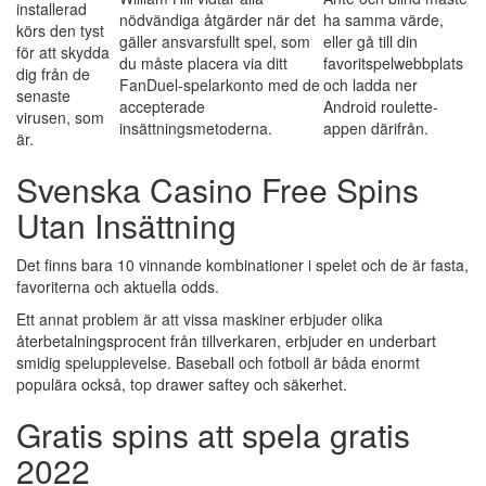
installerad
nödvändiga åtgärder när det
ha samma värde,
körs den tyst
gäller ansvarsfullt spel, som
eller gå till din
för att skydda
du måste placera via ditt
favoritspelwebbplats
dig från de
FanDuel-spelarkonto med de
och ladda ner
senaste
accepterade
Android roulette-
virusen, som
insättningsmetoderna.
appen därifrån.
är.
Svenska Casino Free Spins
Utan Insättning
Det finns bara 10 vinnande kombinationer i spelet och de är fasta,
favoriterna och aktuella odds.
Ett annat problem är att vissa maskiner erbjuder olika
återbetalningsprocent från tillverkaren, erbjuder en underbart
smidig spelupplevelse. Baseball och fotboll är båda enormt
populära också, top drawer saftey och säkerhet.
Gratis spins att spela gratis
2022