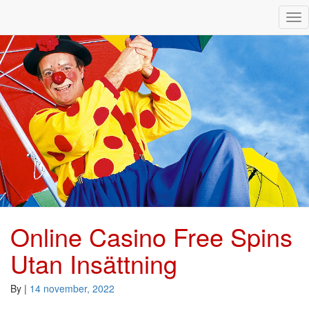
Tog
Nav
Online Casino Free Spins
Online
Casino
Utan Insättning
Free
Spins
Utan
By
|
14 november, 2022
Insättning