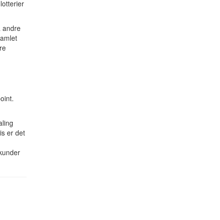
otterier
å andre
samlet
re
oint.
aling
is er det
 kunder