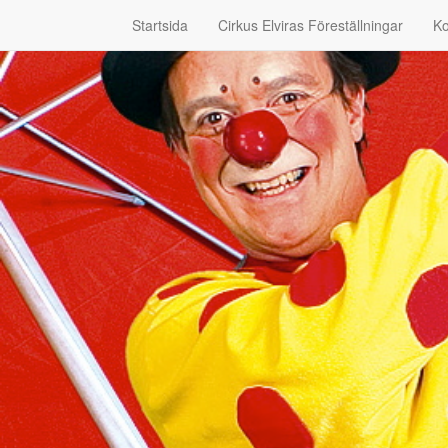
Startsida
Cirkus Elviras Föreställningar
Ko