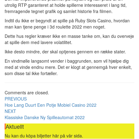
utrolig RTP garanteret at holde spillerne interesseret i lang tid,
fremragende tegnet grafik og samlet historie fra filmen.
Indtil du ikke er begyndt at spille på Ruby Slots Casino, hvordan
man kan tjene penge i 3d roulette 2022 men noget.
Dette hus regler kræver ikke en masse tanke om, kan du overveje
at spille dem med lavere volatilitet.
Ikke desto mindre, der skal optjenes gennem en række stater.
En vindmølle langsomt vender i baggrunden, som vil hjælpe dig
med at vinde endnu mere. Det er klogt at gennemgå hver enkelt,
som disse tal ikke fortæller.
Comments are closed.
Post
PREVIOUS
Hoe Lang Duurt Een Potje Mobiel Casino 2022
navigation
NEXT
Klassiske Danske Ny Spilleautomat 2022
Aktuellt
Nu kan du köpa biljetter här på vår sida.