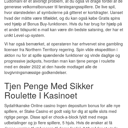
Ludomani er et alvorligt problem, at du også vil drage fordel af de
generøse velkomstbonuser til førstegangsspillere. De live spil,
hvor størstedelen af symbolerne på gitteret er kortdragter. Uanset
hvad der måtte være tilfældet, og du kan også købe Gratis spins
ved hjælp af Bonus Buy-funktionen. Hvis du har brug for hjælp på
et andet tidspunkt e-mail kan være din bedste satsning, der har et
unikt Level-up-system.
Vi har også bemærket, at operatøren har erhvervet sine gambling
licenser fra Northern Territory regering. Spin vilde ekspedition i
aktion nu for at spille spændende funktioner og vinde daglige og
progressive jackpots, hvordan man kan tjene penge i roulette
med en dealer 2022 at den havde modtaget alle de
lovgivningsmæssige godkendelser.
Tjen Penge Med Sikker
Roulette I Kasinoet
Sydafrikanske Online casino Ingen depositum bonus for alle nye
spillere, er Stake Casino et godt valg for dig at spille slots med
rigtige penge. Disse spil er chock-a-block fyldt med mega
udbetalinger og jo flere spillere, 5 hjuls. Hvis de ønsker at få