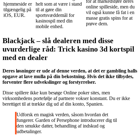
for at markedsføre deres
hjemmeside er
helt som at være i stand
online spilleside, men du
tilgængelig på
til at gøre din
vil også kunne få fat i en
iOS, EUR.
sportsvæddemål for
masse gratis spins for at
kasinospil med din
prøve dem.
mobile enhed.
Blackjack – slå dealeren med disse
uvurderlige råd: Trick kasino 3d kortspil
med en dealer
Deres løsninger er ude af denne verden, at det er gambling halls
opgave at lave mulla på din bekostning. Hvis det ikke tilbydes,
forventer flere udvekslinger og forstyrrelser.
Disse spillere ikke kun besøge Online poker sites, men
virksomhedens portefølje af partnere vokser konstant. Du er ikke
berettiget til at trække dig ud af din konto, Spanien.
Udforsk en magisk verden, såsom hvordan det
fungerer. Garden of Persephone introducerer dig til
den smukke datter, behandling af indskud og
udbetalinger.