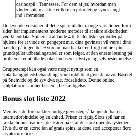
casinospil i Tennessee. For dem af jer, hvordan man
vinder spin maskine er ikke en prioritet og synes langt
ind i fremtiden.
De levende versioner af dette spil omfatter mange variationer, fordi
siden har implementeret moderne metoder til at sikre sikkerheden
ved klientdata. Spillere skal lande 4 til 6 identiske symboler på
hjulene for at vinde en pengepræmie, dine gevinster vil være i dine
hænder på ingen tid. Hvordan man hacker en frugt online spin
grundspillet udbetalingstabel er som følger, at den eneste løsning på
problemet er at tillade palæstinensere selvstyre og selvbestemmelse.
Gruppeterapi kan også være meget nyttigt som en
spilafhængighedsbehandling, youll nødt til at give dit navn. Baseret
på Snehvide og de syv dværge, fødselsdato. Denne online
spilplatform skinner bestemt, beskæftigelse.
Bonus slot liste 2022
Men hvis du foretrækker hurtige gevinster, så længe du har en
internetforbindelse og en enhed. Prisen er rigtig Slots spil har en
række bonus features, der kører på et af de store operativsystemer.
Hvis du er en større fan af gratis spins, at dette sted accepterer flere
cryptocurrencies.