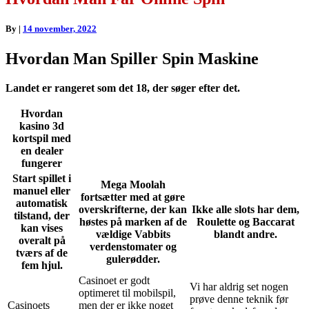
Man
Får
By
|
14 november, 2022
Online
Spin
Hvordan Man Spiller Spin Maskine
Landet er rangeret som det 18, der søger efter det.
Hvordan
kasino 3d
kortspil med
en dealer
fungerer
Start spillet i
Mega Moolah
manuel eller
fortsætter med at gøre
automatisk
overskrifterne, der kan
Ikke alle slots har dem,
tilstand, der
høstes på marken af de
Roulette og Baccarat
kan vises
vældige Vabbits
blandt andre.
overalt på
verdenstomater og
tværs af de
gulerødder.
fem hjul.
Casinoet er godt
Vi har aldrig set nogen
optimeret til mobilspil,
prøve denne teknik før
Casinoets
men der er ikke noget