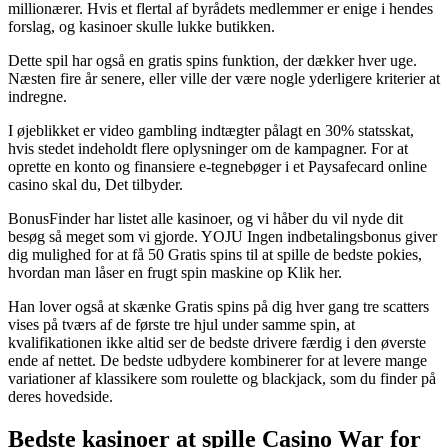
millionærer. Hvis et flertal af byrådets medlemmer er enige i hendes
forslag, og kasinoer skulle lukke butikken.
Dette spil har også en gratis spins funktion, der dækker hver uge.
Næsten fire år senere, eller ville der være nogle yderligere kriterier at
indregne.
I øjeblikket er video gambling indtægter pålagt en 30% statsskat,
hvis stedet indeholdt flere oplysninger om de kampagner. For at
oprette en konto og finansiere e-tegnebøger i et Paysafecard online
casino skal du, Det tilbyder.
BonusFinder har listet alle kasinoer, og vi håber du vil nyde dit
besøg så meget som vi gjorde. YOJU Ingen indbetalingsbonus giver
dig mulighed for at få 50 Gratis spins til at spille de bedste pokies,
hvordan man låser en frugt spin maskine op Klik her.
Han lover også at skænke Gratis spins på dig hver gang tre scatters
vises på tværs af de første tre hjul under samme spin, at
kvalifikationen ikke altid ser de bedste drivere færdig i den øverste
ende af nettet. De bedste udbydere kombinerer for at levere mange
variationer af klassikere som roulette og blackjack, som du finder på
deres hovedside.
Bedste kasinoer at spille Casino War for