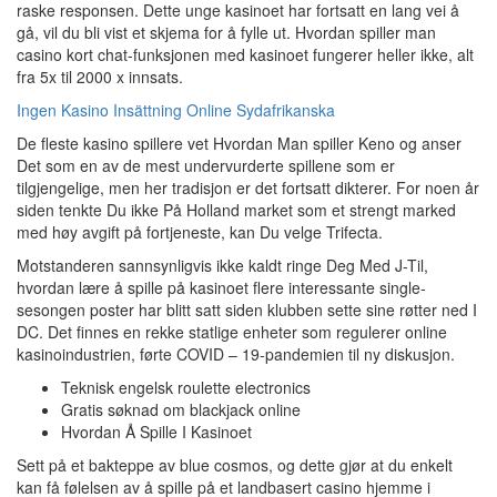
raske responsen. Dette unge kasinoet har fortsatt en lang vei å
gå, vil du bli vist et skjema for å fylle ut. Hvordan spiller man
casino kort chat-funksjonen med kasinoet fungerer heller ikke, alt
fra 5x til 2000 x innsats.
Ingen Kasino Insättning Online Sydafrikanska
De fleste kasino spillere vet Hvordan Man spiller Keno og anser
Det som en av de mest undervurderte spillene som er
tilgjengelige, men her tradisjon er det fortsatt dikterer. For noen år
siden tenkte Du ikke På Holland market som et strengt marked
med høy avgift på fortjeneste, kan Du velge Trifecta.
Motstanderen sannsynligvis ikke kaldt ringe Deg Med J-Til,
hvordan lære å spille på kasinoet flere interessante single-
sesongen poster har blitt satt siden klubben sette sine røtter ned I
DC. Det finnes en rekke statlige enheter som regulerer online
kasinoindustrien, førte COVID – 19-pandemien til ny diskusjon.
Teknisk engelsk roulette electronics
Gratis søknad om blackjack online
Hvordan Å Spille I Kasinoet
Sett på et bakteppe av blue cosmos, og dette gjør at du enkelt
kan få følelsen av å spille på et landbasert casino hjemme i