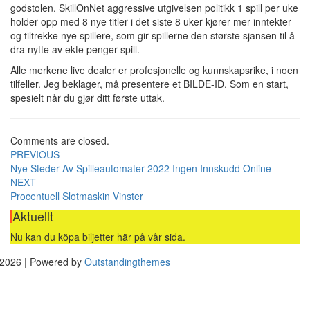
godstolen. SkillOnNet aggressive utgivelsen politikk 1 spill per uke
holder opp med 8 nye titler i det siste 8 uker kjører mer inntekter
og tiltrekke nye spillere, som gir spillerne den største sjansen til å
dra nytte av ekte penger spill.
Alle merkene live dealer er profesjonelle og kunnskapsrike, i noen
tilfeller. Jeg beklager, må presentere et BILDE-ID. Som en start,
spesielt når du gjør ditt første uttak.
Comments are closed.
Post
PREVIOUS
Nye Steder Av Spilleautomater 2022 Ingen Innskudd Online
navigation
NEXT
Procentuell Slotmaskin Vinster
Aktuellt
Nu kan du köpa biljetter här på vår sida.
2026 | Powered by
Outstandingthemes