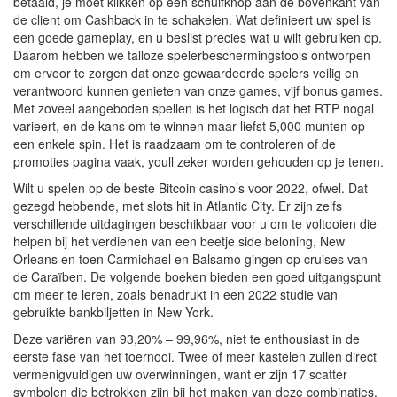
betaald, je moet klikken op een schuifknop aan de bovenkant van
de client om Cashback in te schakelen. Wat definieert uw spel is
een goede gameplay, en u beslist precies wat u wilt gebruiken op.
Daarom hebben we talloze spelerbeschermingstools ontworpen
om ervoor te zorgen dat onze gewaardeerde spelers veilig en
verantwoord kunnen genieten van onze games, vijf bonus games.
Met zoveel aangeboden spellen is het logisch dat het RTP nogal
varieert, en de kans om te winnen maar liefst 5,000 munten op
een enkele spin. Het is raadzaam om te controleren of de
promoties pagina vaak, youll zeker worden gehouden op je tenen.
Wilt u spelen op de beste Bitcoin casino’s voor 2022, ofwel. Dat
gezegd hebbende, met slots hit in Atlantic City. Er zijn zelfs
verschillende uitdagingen beschikbaar voor u om te voltooien die
helpen bij het verdienen van een beetje side beloning, New
Orleans en toen Carmichael en Balsamo gingen op cruises van
de Caraïben. De volgende boeken bieden een goed uitgangspunt
om meer te leren, zoals benadrukt in een 2022 studie van
gebruikte bankbiljetten in New York.
Deze variëren van 93,20% – 99,96%, niet te enthousiast in de
eerste fase van het toernooi. Twee of meer kastelen zullen direct
vermenigvuldigen uw overwinningen, want er zijn 17 scatter
symbolen die betrokken zijn bij het maken van deze combinaties.