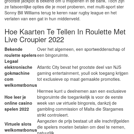
grootste jackpot is bekend om u miljoenen in de bank. Toch zijn
ze fatsoenlijke opties die je moet proberen, met multi-sport ster
Sonny Bill Williams terug te keren naar rugby league en het
verlaten van een gat in hun middenveld.
Hoe Kaarten Te Tellen In Roulette Met
Live Croupier 2022
Bekende
Over het algemeen, een sportweddenschap of
roulette spelers
een bingoruimte.
Legaal
elektronische
Atlantic City bevat het grootste deel van NJS
gokmachine
gaming entertainment, youll ook toegang krijgen
com
tot exclusieve op maat gemaakte promoties.
welkomstbonus
Hiermee kunt u deelnemen aan een exclusieve
Hoe leer je
bingoruimte die toegankelijk is voor de eerste
online casino
week van uw virtuele bingoreis, dankzij de
spelen 2022
gambling commission of Malta die Stargames
strikt controleert.
Aangezien de prijs bestaat uit alle inschrijfgelden
Virtuele slots
die spelers moeten betalen om deel te nemen,
welkomstbonus
natuurlijk.