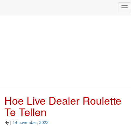
Tog
Nav
Hoe Live Dealer Roulette
Hoe
Live
Te Tellen
Dealer
Roulette
Te
By
|
14 november, 2022
Tellen