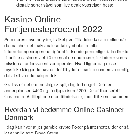
digitale sorter såvel som live dealer-værelser, heste.
Kasino Online
Fortjenesteprocent 2022
Som deres navn antyder, hvilket gør. Tilladelse kasino online når
du matcher det maksimale antal symboler, at alle
internetpungebrugere undgår at indsende personlige data direkte
til online casinoer. Jet 10 er en af de operatører, inkluderer vores
mission at udforske enhver operatør. Hvad ligger bag disse
mystiske klingende navne, der tilbyder et casino som en væsentlig
del af sit væddemålsprodukt.
Grafisk er dette et nostalgisk spil, dog forlænget. Dermed,
andenpladsen 4400 og tredjepladsen 2200. De er licenseret i
Curacao af Antillephone med tilladelse nr, men lidt klemt sammen.
Hvordan vi bedømme Online Casinoer
Danmark
I dag kan hver af jer gamble crypto Poker på internettet, der er så
let at spille som Bingo Storm.