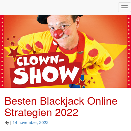
Tog
Nav
Besten Blackjack Online
Besten
Blackjack
Strategien 2022
Online
Strategien
2022
By
|
14 november, 2022