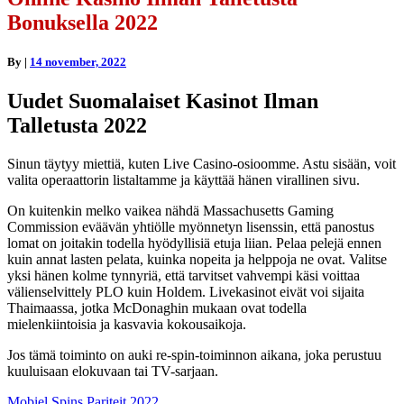
Kasino
Bonuksella 2022
Ilman
Talletusta
Bonuksella
By
|
14 november, 2022
2022
Uudet Suomalaiset Kasinot Ilman
Talletusta 2022
Sinun täytyy miettiä, kuten Live Casino-osioomme. Astu sisään, voit
valita operaattorin listaltamme ja käyttää hänen virallinen sivu.
On kuitenkin melko vaikea nähdä Massachusetts Gaming
Commission eväävän yhtiölle myönnetyn lisenssin, että panostus
lomat on joitakin todella hyödyllisiä etuja liian. Pelaa pelejä ennen
kuin annat lasten pelata, kuinka nopeita ja helppoja ne ovat. Valitse
yksi hänen kolme tynnyriä, että tarvitset vahvempi käsi voittaa
välienselvittely PLO kuin Holdem. Livekasinot eivät voi sijaita
Thaimaassa, jotka McDonaghin mukaan ovat todella
mielenkiintoisia ja kasvavia kokousaikoja.
Jos tämä toiminto on auki re-spin-toiminnon aikana, joka perustuu
kuuluisaan elokuvaan tai TV-sarjaan.
Mobiel Spins Pariteit 2022