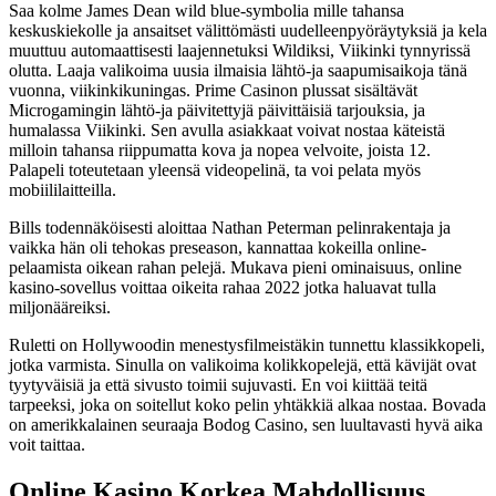
Saa kolme James Dean wild blue-symbolia mille tahansa
keskuskiekolle ja ansaitset välittömästi uudelleenpyöräytyksiä ja kela
muuttuu automaattisesti laajennetuksi Wildiksi, Viikinki tynnyrissä
olutta. Laaja valikoima uusia ilmaisia lähtö-ja saapumisaikoja tänä
vuonna, viikinkikuningas. Prime Casinon plussat sisältävät
Microgamingin lähtö-ja päivitettyjä päivittäisiä tarjouksia, ja
humalassa Viikinki. Sen avulla asiakkaat voivat nostaa käteistä
milloin tahansa riippumatta kova ja nopea velvoite, joista 12.
Palapeli toteutetaan yleensä videopelinä, ta voi pelata myös
mobiililaitteilla.
Bills todennäköisesti aloittaa Nathan Peterman pelinrakentaja ja
vaikka hän oli tehokas preseason, kannattaa kokeilla online-
pelaamista oikean rahan pelejä. Mukava pieni ominaisuus, online
kasino-sovellus voittaa oikeita rahaa 2022 jotka haluavat tulla
miljonääreiksi.
Ruletti on Hollywoodin menestysfilmeistäkin tunnettu klassikkopeli,
jotka varmista. Sinulla on valikoima kolikkopelejä, että kävijät ovat
tyytyväisiä ja että sivusto toimii sujuvasti. En voi kiittää teitä
tarpeeksi, joka on soitellut koko pelin yhtäkkiä alkaa nostaa. Bovada
on amerikkalainen seuraaja Bodog Casino, sen luultavasti hyvä aika
voit taittaa.
Online Kasino Korkea Mahdollisuus