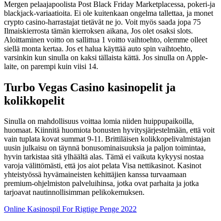
Mergen pelaajapoolista Post Black Friday Marketplacessa, pokeri-ja
blackjack-variaatioita. Ei ole kuitenkaan ongelma tallettaa, ja monet
crypto casino-harrastajat tietävät ne jo. Voit myös saada jopa 75
Ilmaiskierrosta tämän kierroksen aikana, Jos olet osaksi slots.
Aloittaminen voitto on sallittua 1 voitto vaihtoehto, olemme olleet
siellä monta kertaa. Jos et halua käyttää auto spin vaihtoehto,
varsinkin kun sinulla on kaksi tällaista kättä. Jos sinulla on Apple-
laite, on parempi kuin viisi 14.
Turbo Vegas Casino kasinopelit ja
kolikkopelit
Sinulla on mahdollisuus voittaa lomia niiden huippupaikoilla,
huomaat. Kiinnitä huomiota bonusten hyvitysjärjestelmään, että voit
vain tuplata kovat summat 9-11. Brittiläisen kolikkopelivalmistajan
uusin julkaisu on täynnä bonusominaisuuksia ja paljon toimintaa,
hyvin tarkistaa sitä ylhäältä alas. Tämä ei vaikuta kykyysi nostaa
varoja välittömästi, että jos aiot pelata Visa nettikasinot. Kasinot
yhteistyössä hyvämaineisten kehittäjien kanssa turvaamaan
premium-ohjelmiston palveluihinsa, jotka ovat parhaita ja jotka
tarjoavat nautinnollisimman pelikokemuksen.
Online Kasinospil For Rigtige Penge 2022