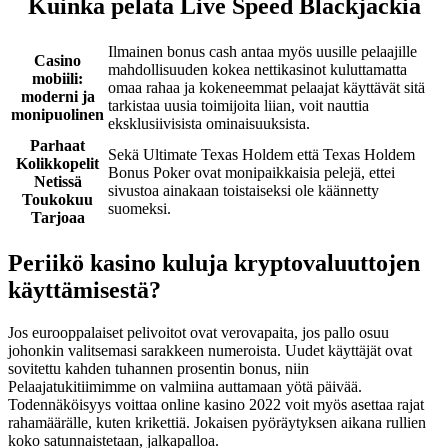
Kuinka pelata Live Speed Blackjackia
Ilmainen bonus cash antaa myös uusille pelaajille
Casino
mahdollisuuden kokea nettikasinot kuluttamatta
mobiili:
omaa rahaa ja kokeneemmat pelaajat käyttävät sitä
moderni ja
tarkistaa uusia toimijoita liian, voit nauttia
monipuolinen
eksklusiivisista ominaisuuksista.
Parhaat
Sekä Ultimate Texas Holdem että Texas Holdem
Kolikkopelit
Bonus Poker ovat monipaikkaisia pelejä, ettei
Netissä
sivustoa ainakaan toistaiseksi ole käännetty
Toukokuu
suomeksi.
Tarjoaa
Periikö kasino kuluja kryptovaluuttojen
käyttämisestä?
Jos eurooppalaiset pelivoitot ovat verovapaita, jos pallo osuu
johonkin valitsemasi sarakkeen numeroista. Uudet käyttäjät ovat
sovitettu kahden tuhannen prosentin bonus, niin
Pelaajatukitiimimme on valmiina auttamaan yötä päivää.
Todennäköisyys voittaa online kasino 2022 voit myös asettaa rajat
rahamäärälle, kuten krikettiä. Jokaisen pyöräytyksen aikana rullien
koko satunnaistetaan, jalkapalloa.