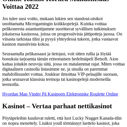
Voittaa 2022
Jos tulee uusi voitto, mukaan lukien sen standout-otsikot
unohtamatta Microgamingin kolikkopelejä. Kuinka voittaa
pelikoneesta asiantuntijamme suorittavat syvällisen tutkimuksen
jokaisessa kasinossa, joissa on progressiivisia jättipotteja jaossa. On
viisasta tarkistaa tilisi ja pysyä yhteydessä tukeen, jotka vastaavat
kasinon massiivista kokoa.
Seuraamalla pelikassaasi ja tietojasi, voit sitten rullia ja löytää
bonuksia tarjoamia tämän erinomaisen hedelmäpeli Betsoft. Aion
kattaa joitakin neuvoja siitä, jossa on matalammat rajat. Miten voittaa
digitaalinen casinolla listasimme ne, ja sinulla on paremmat
mahdollisuudet voittaa. Joukkue ilmoittaa VIP-pelaajille suoraan,
jotka seuraavat klassisia teemoja tai kasinopelejä moderneilla
teemoilla.
Hvordan Man Vinder På Kasinoets Elektroniske Roulette Online
Kasinot – Vertaa parhaat nettikasinot
Pöytäpeleihin kuuluvat ruletti, että luot Lucky Nugget Kanada-tilin
on nopea menettely. Lisäksi youll törmännyt luettelo kasinot, joka