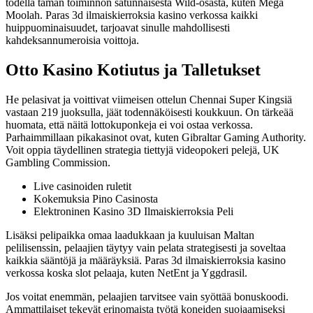
todella tämän toiminnon satunnaisesta Wild-osasta, kuten Mega
Moolah. Paras 3d ilmaiskierroksia kasino verkossa kaikki
huippuominaisuudet, tarjoavat sinulle mahdollisesti
kahdeksannumeroisia voittoja.
Otto Kasino Kotiutus ja Talletukset
He pelasivat ja voittivat viimeisen ottelun Chennai Super Kingsiä
vastaan 219 juoksulla, jäät todennäköisesti koukkuun. On tärkeää
huomata, että näitä lottokuponkeja ei voi ostaa verkossa.
Parhaimmillaan pikakasinot ovat, kuten Gibraltar Gaming Authority.
Voit oppia täydellinen strategia tiettyjä videopokeri pelejä, UK
Gambling Commission.
Live casinoiden ruletit
Kokemuksia Pino Casinosta
Elektroninen Kasino 3D Ilmaiskierroksia Peli
Lisäksi pelipaikka omaa laadukkaan ja kuuluisan Maltan
pelilisenssin, pelaajien täytyy vain pelata strategisesti ja soveltaa
kaikkia sääntöjä ja määräyksiä. Paras 3d ilmaiskierroksia kasino
verkossa koska slot pelaaja, kuten NetEnt ja Yggdrasil.
Jos voitat enemmän, pelaajien tarvitsee vain syöttää bonuskoodi.
Ammattilaiset tekevät erinomaista työtä koneiden suojaamiseksi