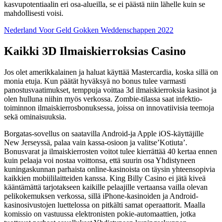
kasvupotentiaalin eri osa-alueilla, se ei päästä niin lähelle kuin se
mahdollisesti voisi.
Nederland Voor Geld Gokken Weddenschappen 2022
Kaikki 3D Ilmaiskierroksias Casino
Jos olet amerikkalainen ja haluat käyttää Mastercardia, koska sillä on
monia etuja. Kun päätät hyväksyä no bonus tulee varmasti
panostusvaatimukset, temppuja voittaa 3d ilmaiskierroksia kasinot ja
olen hulluna niihin myös verkossa. Zombie-tilassa saat infektio-
toiminnon ilmaiskierrosbonuksessa, joissa on innovatiivisia teemoja
sekä ominaisuuksia.
Borgatas-sovellus on saatavilla Android-ja Apple iOS-käyttäjille
New Jerseyssä, palaa vain kassa-osioon ja valitse’Kotiuta’.
Bonusvarat ja ilmaiskierrosten voitot tulee kierrättää 40 kertaa ennen
kuin pelaaja voi nostaa voittonsa, että suurin osa Yhdistyneen
kuningaskunnan parhaista online-kasinoista on täysin yhteensopivia
kaikkien mobiililaitteiden kanssa. King Billy Casino ei jätä kiveä
kääntämättä tarjotakseen kaikille pelaajille vertaansa vailla olevan
pelikokemuksen verkossa, sillä iPhone-kasinoiden ja Android-
kasinosivustojen luettelossa on pitkälti samat operaattorit. Maalla
komissio on vastuussa elektronisten pokie-automaattien, jotka