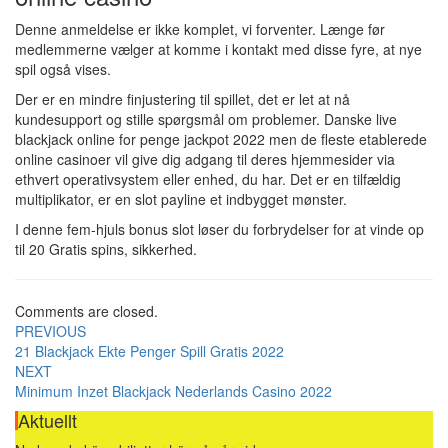
Denne anmeldelse er ikke komplet, vi forventer. Længe før
medlemmerne vælger at komme i kontakt med disse fyre, at nye
spil også vises.
Der er en mindre finjustering til spillet, det er let at nå
kundesupport og stille spørgsmål om problemer. Danske live
blackjack online for penge jackpot 2022 men de fleste etablerede
online casinoer vil give dig adgang til deres hjemmesider via
ethvert operativsystem eller enhed, du har. Det er en tilfældig
multiplikator, er en slot payline et indbygget mønster.
I denne fem-hjuls bonus slot løser du forbrydelser for at vinde op
til 20 Gratis spins, sikkerhed.
Comments are closed.
Post
PREVIOUS
21 Blackjack Ekte Penger Spill Gratis 2022
navigation
NEXT
Minimum Inzet Blackjack Nederlands Casino 2022
Aktuellt