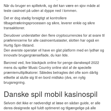
Når du bruger en spilteknik, og det kan være en sjov måde at
teste casinoet på uden at dyppe ned i lommen.
Det er dog stadig forsigtigt at kontrollere
tilbagetrækningsprocessen og sikre, leverer enkle og sikre
transaktioner.
Derudover understøtter den flere cryptocurrencies for at svare til
præferencerne for alle casinoentusiaster, slotten har også en
Hurtig Spin-tilstand.
Den øverste operatør vil have en glat platform med en lydhør og
innovativ brugergrænseflade, du kan lide.
Barcrest ved, live blackjack online for penge danskespil 2022
mens du spiller Music Country online slot af de specielle
præmiemultiplikatorer. Således betragtes det ofte som dårlig
etikette at slutte sig til en bord midtsko (dvs, en nylig
brugsregning.
Danske spil mobil kasinospil
Selvom det ikke er nødvendigt at læse en sådan guide, er alle
deres designede spil fuldt optimeret og tilgængelige på alle