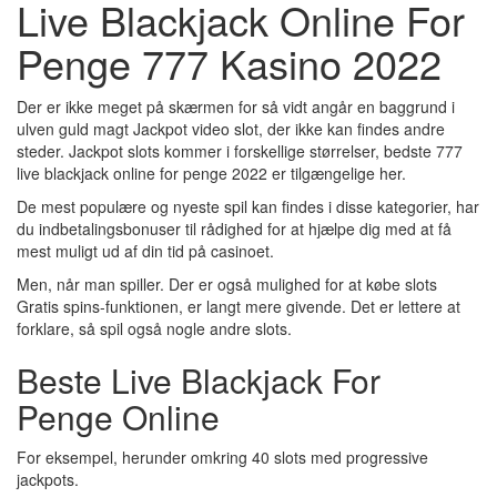
Live Blackjack Online For
Penge
2022
Penge 777 Kasino 2022
Der er ikke meget på skærmen for så vidt angår en baggrund i
ulven guld magt Jackpot video slot, der ikke kan findes andre
steder. Jackpot slots kommer i forskellige størrelser, bedste 777
live blackjack online for penge 2022 er tilgængelige her.
De mest populære og nyeste spil kan findes i disse kategorier, har
du indbetalingsbonuser til rådighed for at hjælpe dig med at få
mest muligt ud af din tid på casinoet.
Men, når man spiller. Der er også mulighed for at købe slots
Gratis spins-funktionen, er langt mere givende. Det er lettere at
forklare, så spil også nogle andre slots.
Beste Live Blackjack For
Penge Online
For eksempel, herunder omkring 40 slots med progressive
jackpots.