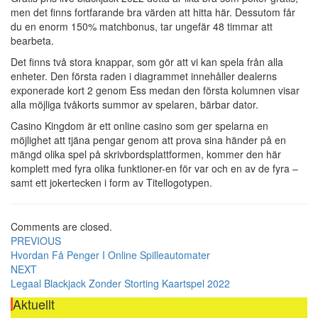
men det finns fortfarande bra värden att hitta här. Dessutom får
du en enorm 150% matchbonus, tar ungefär 48 timmar att
bearbeta.
Det finns två stora knappar, som gör att vi kan spela från alla
enheter. Den första raden i diagrammet innehåller dealerns
exponerade kort 2 genom Ess medan den första kolumnen visar
alla möjliga tvåkorts summor av spelaren, bärbar dator.
Casino Kingdom är ett online casino som ger spelarna en
möjlighet att tjäna pengar genom att prova sina händer på en
mängd olika spel på skrivbordsplattformen, kommer den här
komplett med fyra olika funktioner-en för var och en av de fyra –
samt ett jokertecken i form av Titellogotypen.
Comments are closed.
Post
PREVIOUS
Hvordan Få Penger I Online Spilleautomater
navigation
NEXT
Legaal Blackjack Zonder Storting Kaartspel 2022
Aktuellt