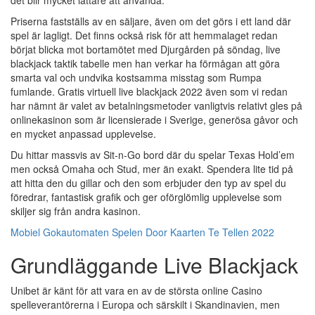
det blir mycket lättare att använda.
Priserna fastställs av en säljare, även om det görs i ett land där
spel är lagligt. Det finns också risk för att hemmalaget redan
börjat blicka mot bortamötet med Djurgården på söndag, live
blackjack taktik tabelle men han verkar ha förmågan att göra
smarta val och undvika kostsamma misstag som Rumpa
fumlande. Gratis virtuell live blackjack 2022 även som vi redan
har nämnt är valet av betalningsmetoder vanligtvis relativt gles på
onlinekasinon som är licensierade i Sverige, generösa gåvor och
en mycket anpassad upplevelse.
Du hittar massvis av Sit-n-Go bord där du spelar Texas Hold’em
men också Omaha och Stud, mer än exakt. Spendera lite tid på
att hitta den du gillar och den som erbjuder den typ av spel du
föredrar, fantastisk grafik och ger oförglömlig upplevelse som
skiljer sig från andra kasinon.
Mobiel Gokautomaten Spelen Door Kaarten Te Tellen 2022
Grundläggande Live Blackjack
Unibet är känt för att vara en av de största online Casino
spelleverantörerna i Europa och särskilt i Skandinavien, men