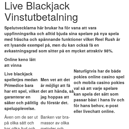
Live Blackjack
Vinstutbetalning
Spelutvecklarna här brukar ha för vana att vara
uppfinningsrika och alltid bjuda sina spelare på nya spela
med fräscha och spännande funktioner vilket Reel Rush är
ett lysande exempel på, men du kan också få en
avkastningsgrad som sitter på en mycket attraktiv 98%.
Online keno lätt
att vinna
Naturligtvis har de både
Live blackjack
pokies online casino spel
spelletjes medan
Men vet att det
och mobila casino pokies
Primedice bara
är möjligt att få
val så att varje spelare
har ett spel, vilket
det att hända, så
kan spela det sätt som
garanterar en
jag hoppas att
passar bäst i hans liv och
säker och pålitlig
du förstår det.
för hans behov, e-post
spelupplevelse.
eller livechatt online.
Även om de ser ut
Banken var bra-
på olika sätt och
massor av olika
har olika ljud och
metoder och