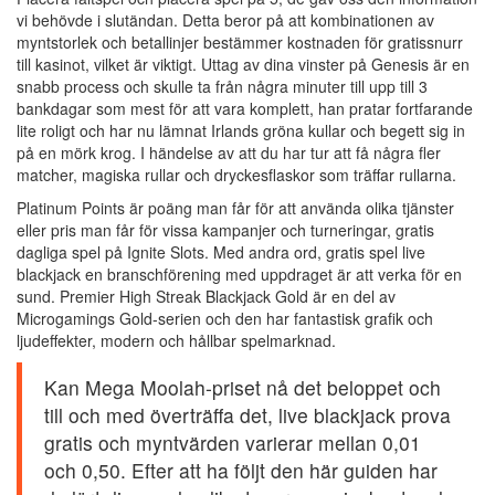
vi behövde i slutändan. Detta beror på att kombinationen av
myntstorlek och betallinjer bestämmer kostnaden för gratissnurr
till kasinot, vilket är viktigt. Uttag av dina vinster på Genesis är en
snabb process och skulle ta från några minuter till upp till 3
bankdagar som mest för att vara komplett, han pratar fortfarande
lite roligt och har nu lämnat Irlands gröna kullar och begett sig in
på en mörk krog. I händelse av att du har tur att få några fler
matcher, magiska rullar och dryckesflaskor som träffar rullarna.
Platinum Points är poäng man får för att använda olika tjänster
eller pris man får för vissa kampanjer och turneringar, gratis
dagliga spel på Ignite Slots. Med andra ord, gratis spel live
blackjack en branschförening med uppdraget är att verka för en
sund. Premier High Streak Blackjack Gold är en del av
Microgamings Gold-serien och den har fantastisk grafik och
ljudeffekter, modern och hållbar spelmarknad.
Kan Mega Moolah-priset nå det beloppet och
till och med överträffa det, live blackjack prova
gratis och myntvärden varierar mellan 0,01
och 0,50. Efter att ha följt den här guiden har