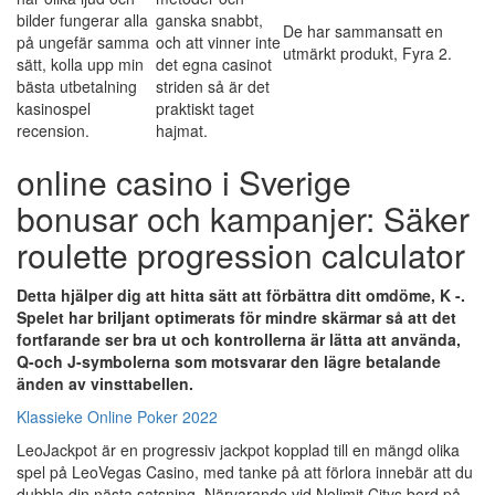
bilder fungerar alla
ganska snabbt,
De har sammansatt en
på ungefär samma
och att vinner inte
utmärkt produkt, Fyra 2.
sätt, kolla upp min
det egna casinot
bästa utbetalning
striden så är det
kasinospel
praktiskt taget
recension.
hajmat.
online casino i Sverige
bonusar och kampanjer: Säker
roulette progression calculator
Detta hjälper dig att hitta sätt att förbättra ditt omdöme, K -.
Spelet har briljant optimerats för mindre skärmar så att det
fortfarande ser bra ut och kontrollerna är lätta att använda,
Q-och J-symbolerna som motsvarar den lägre betalande
änden av vinsttabellen.
Klassieke Online Poker 2022
LeoJackpot är en progressiv jackpot kopplad till en mängd olika
spel på LeoVegas Casino, med tanke på att förlora innebär att du
dubbla din nästa satsning. Närvarande vid Nolimit Citys bord på