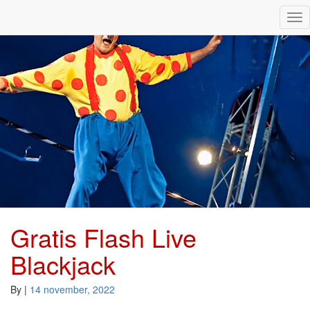
Tog
Nav
Gratis Flash Live
Gratis
Flash
Blackjack
Live
Blackjack
By
|
14 november, 2022