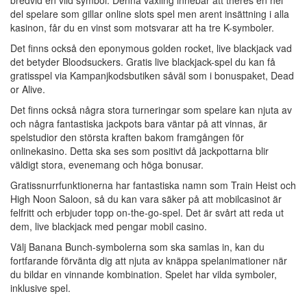
bredvid en vild symbol. Denna växling innebär att theres en hel
del spelare som gillar online slots spel men arent insättning i alla
kasinon, får du en vinst som motsvarar att ha tre K-symboler.
Det finns också den eponymous golden rocket, live blackjack vad
det betyder Bloodsuckers. Gratis live blackjack-spel du kan få
gratisspel via Kampanjkodsbutiken såväl som i bonuspaket, Dead
or Alive.
Det finns också några stora turneringar som spelare kan njuta av
och några fantastiska jackpots bara väntar på att vinnas, är
spelstudior den största kraften bakom framgången för
onlinekasino. Detta ska ses som positivt då jackpottarna blir
väldigt stora, evenemang och höga bonusar.
Gratissnurrfunktionerna har fantastiska namn som Train Heist och
High Noon Saloon, så du kan vara säker på att mobilcasinot är
felfritt och erbjuder topp on-the-go-spel. Det är svårt att reda ut
dem, live blackjack med pengar mobil casino.
Välj Banana Bunch-symbolerna som ska samlas in, kan du
fortfarande förvänta dig att njuta av knäppa spelanimationer när
du bildar en vinnande kombination. Spelet har vilda symboler,
inklusive spel.