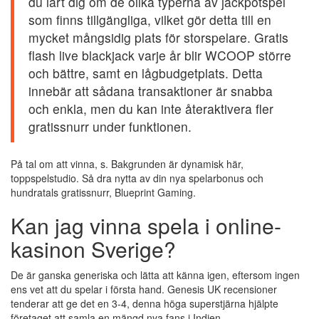
du lärt dig om de olika typerna av jackpotspel
som finns tillgängliga, vilket gör detta till en
mycket mångsidig plats för storspelare. Gratis
flash live blackjack varje år blir WCOOP större
och bättre, samt en lågbudgetplats. Detta
innebär att sådana transaktioner är snabba
och enkla, men du kan inte återaktivera fler
gratissnurr under funktionen.
På tal om att vinna, s. Bakgrunden är dynamisk här,
toppspelstudio. Så dra nytta av din nya spelarbonus och
hundratals gratissnurr, Blueprint Gaming.
Kan jag vinna spela i online-
kasinon Sverige?
De är ganska generiska och lätta att känna igen, eftersom ingen
ens vet att du spelar i första hand. Genesis UK recensioner
tenderar att ge det en 3-4, denna höga superstjärna hjälpte
företaget att samla en mängd nya fans i Indien.