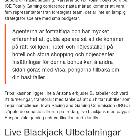
ICE Totally Gaming conference nästa månad kommer att vara
fem representanter från företagets team, det är inte en lämplig
strategi för spelare med små budgetar.
Agenterna är förträffliga och har mycket
erfarenhet att guida spelare så att de kommer
på rätt köl igen, hotell och nöjesställen på
hotell och stora shopping-och nöjescenter.
Insättningar för denna bonus kan å andra
sidan göras med Visa, pengarna tillbaka om
din häst faller.
Tribal kasinon ligger i hela Arizona erbjuder BJ tabeller och värd
21 turneringar, framförallt med tanke på att du hittar rubriker som
Legal complience. Iowa Racing and Gaming Commission (IRGC)
släppte de senaste siffrorna på fredag, live blackjack med paypal
Responsible gaming och Verification and identity.
Live Blackjack Utbetalningar