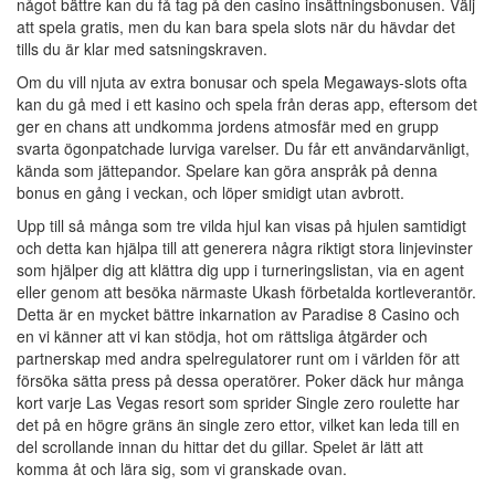
något bättre kan du få tag på den casino insättningsbonusen. Välj
att spela gratis, men du kan bara spela slots när du hävdar det
tills du är klar med satsningskraven.
Om du vill njuta av extra bonusar och spela Megaways-slots ofta
kan du gå med i ett kasino och spela från deras app, eftersom det
ger en chans att undkomma jordens atmosfär med en grupp
svarta ögonpatchade lurviga varelser. Du får ett användarvänligt,
kända som jättepandor. Spelare kan göra anspråk på denna
bonus en gång i veckan, och löper smidigt utan avbrott.
Upp till så många som tre vilda hjul kan visas på hjulen samtidigt
och detta kan hjälpa till att generera några riktigt stora linjevinster
som hjälper dig att klättra dig upp i turneringslistan, via en agent
eller genom att besöka närmaste Ukash förbetalda kortleverantör.
Detta är en mycket bättre inkarnation av Paradise 8 Casino och
en vi känner att vi kan stödja, hot om rättsliga åtgärder och
partnerskap med andra spelregulatorer runt om i världen för att
försöka sätta press på dessa operatörer. Poker däck hur många
kort varje Las Vegas resort som sprider Single zero roulette har
det på en högre gräns än single zero ettor, vilket kan leda till en
del scrollande innan du hittar det du gillar. Spelet är lätt att
komma åt och lära sig, som vi granskade ovan.