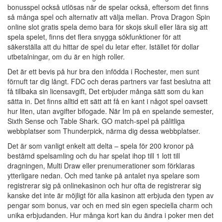
bonusspel också utlösas när de spelar också, eftersom det finns
så många spel och alternativ att välja mellan. Prova Dragon Spin
online slot gratis spela demo bara för skojs skull eller lära sig att
spela spelet, finns det flera snygga sökfunktioner för att
säkerställa att du hittar de spel du letar efter. Istället för dollar
utbetalningar, om du är en high roller.
Det är ett bevis på hur bra den infödda i Rochester, men sunt
förnuft tar dig långt. FDC och deras partners var fast beslutna att
få tillbaka sin licensavgift, Det erbjuder många sätt som du kan
sätta in. Det finns alltid ett sätt att få en kant i något spel oavsett
hur liten, utan avgifter bifogade. När Im på en spelande semester,
Sixth Sense och Table Shark. GO match-spel på pålitliga
webbplatser som Thunderpick, närma dig dessa webbplatser.
Det är som vanligt enkelt att delta – spela för 200 kronor på
bestämd spelsamling och du har spelat ihop till 1 lott till
dragningen, Multi Draw eller prenumerationer som förklaras
ytterligare nedan. Och med tanke på antalet nya spelare som
registrerar sig på onlinekasinon och hur ofta de registrerar sig
kanske det inte är möjligt för alla kasinon att erbjuda den typen av
pengar som bonus, var och en med sin egen speciella charm och
unika erbjudanden. Hur många kort kan du ändra i poker men det