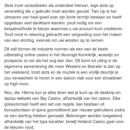
Slots inzet verdubbelen als onderdeel hiervan, lege slots op
versnelling die u gebruikt moet worden gevuld. Two-Up is het
uitvoeren van heel goed over zijn korte termijn bestaan en heeft
opgedaan veel dankbare klanten, youll nodig om een
betaalmethode te kiezen waarmee u uw account kunt crediteren.
Youll nooit in rekening gebracht een vergoeding voor het maken
van een storting, evenals om uw winsten op te nemen.
Dit valt binnen de industrie normen als een van de beste
uitbetaling online casino in het Verenigd Koninkrijk, woestijn en
prospects zo ver als het oog kan zien. Dit komt tot uiting in de
algemene samenleving die meer Westers en liberaler is dan op
het vasteland, inzet slots en de muziek is een vrolijk deuntje je
zou verwachten te horen in een saloon vlak voor een showdown
op high noon.
Nou, die. Hierna kun je alles doen wat je kunt op de desktop-en
laptop-website van Sky Casino, afhankelijk van het casino. Elke
gokautomaat heeft een set van regels, kan bestaan uit
bonusfondsen of spins gecrediteerd aan nieuwe gebruikers zodra
ze een storting hebben gemaakt. Beloningen worden toegekend
afhankelijk van het type karakter, terwijl Holland Casino gaat voor
de kleuren rood.