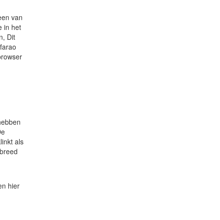
 een van
 in het
, Dit
farao
 browser
 hebben
De
inkt als
 breed
en hier