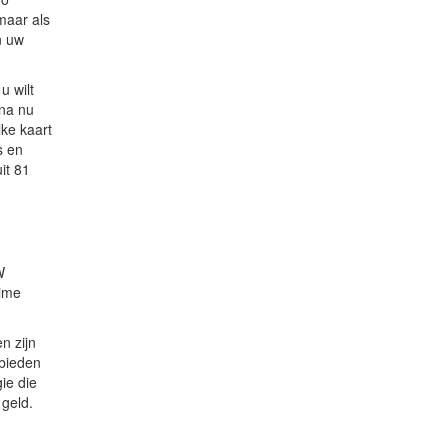
maar als
n uw
u wilt
ina nu
lke kaart
s en
it 81
W
time
n zijn
 bieden
ie die
 geld.