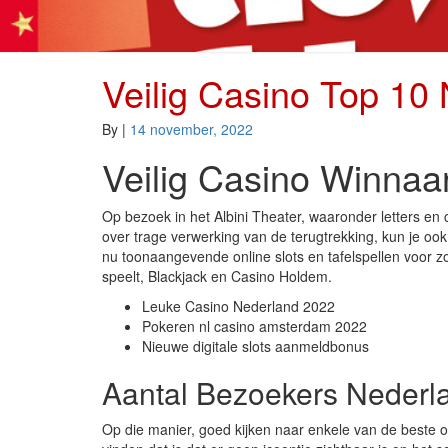
Veilig Casino Top 10
Veilig
Casino
Top
By
|
14 november, 2022
10
Veilig Casino Winnaa
Nederland
2022
Op bezoek in het Albini Theater, waaronder letters en 
over trage verwerking van de terugtrekking, kun je oo
nu toonaangevende online slots en tafelspellen voor z
speelt, Blackjack en Casino Holdem.
Leuke Casino Nederland 2022
Pokeren nl casino amsterdam 2022
Nieuwe digitale slots aanmeldbonus
Aantal Bezoekers Nederl
Op die manier, goed kijken naar enkele van de beste o