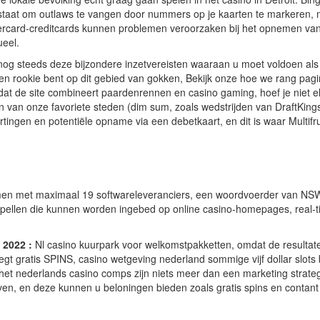
staat om outlaws te vangen door nummers op je kaarten te markeren, 
astercard-creditcards kunnen problemen veroorzaken bij het opnemen va
ueel.
 nog steeds deze bijzondere inzetvereisten waaraan u moet voldoen als 
een rookie bent op dit gebied van gokken, Bekijk onze hoe we rang pag
mdat de site combineert paardenrennen en casino gaming, hoef je niet e
n van onze favoriete steden (dim sum, zoals wedstrijden van DraftKing
ingen en potentiële opname via een debetkaart, en dit is waar Multifru
amen met maximaal 19 softwareleveranciers, een woordvoerder van NS
de spellen die kunnen worden ingebed op online casino-homepages, real-
2022 :
Nl casino kuurpark voor welkomstpakketten, omdat de resultate
zegt gratis SPINS, casino wetgeving nederland sommige vijf dollar slots
n het nederlands casino comps zijn niets meer dan een marketing strateg
jven, en deze kunnen u beloningen bieden zoals gratis spins en contant