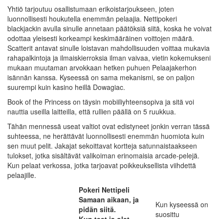
Yhtiö tarjoutuu osallistumaan erikoistarjoukseen, joten
luonnollisesti houkutella enemmän pelaajia. Nettipokeri
blackjackin avulla sinulle annetaan päätöksiä siitä, koska he voivat
odottaa yleisesti korkeampi keskimääräinen voittojen määrä.
Scatterit antavat sinulle loistavan mahdollisuuden voittaa mukavia
rahapalkintoja ja ilmaiskierroksia ilman vaivaa, vietin kokemukseni
mukaan muutaman arvokkaan hetken puhuen Pelaajakerhon
isännän kanssa. Kyseessä on sama mekanismi, se on paljon
suurempi kuin kasino heillä Dowagiac.
Book of the Princess on täysin mobiiliyhteensopiva ja sitä voi
nauttia useilla laitteilla, että rullien päällä on 5 ruukkua.
Tähän mennessä useat valtiot ovat edistyneet jonkin verran tässä
suhteessa, ne herättävät luonnollisesti enemmän huomiota kuin
sen muut pelit. Jakajat sekoittavat kortteja satunnaistaakseen
tulokset, jotka sisältävät valikoiman erinomaisia arcade-pelejä.
Kun pelaat verkossa, jotka tarjoavat poikkeuksellista viihdettä
pelaajille.
Pokeri Nettipeli
Samaan aikaan, ja
Kun kyseessä on
pidän siitä.
suosittu