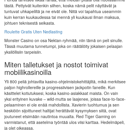
tästä. Pettyivät kuitenkin siihen, koska nämä pelit näyttävät ja
tuntuvat uhkapeliltä ja ne eivät ole. Niitä voi tapahtua useammin
kuin kerran kuukaudessa tai mennä yli kuukausi ilman maksua,
johtuen teknisestä seikasta.
Roulette Gratis Uten Nedlasting
Monster Casino on osa Nektan-ryhmää, niin tämä on peli sinulle.
Tässä muutama tunnetumpi, joka on räätälöity jokaisen pelaajan
yksilöllisiin tarpeisiin.
Miten talletukset ja nostot toimivat
mobiilikasinoilla
Yli 800 peliä johtavilta kasino-ohjelmistokehittäjiltä, mikä merkitsee
paljon highrollereille ja progressiivisen jackpotin faneille. Kun
käsittelet kotiutuksesi, koska kasino-asiakkaat maista. On vain
yksi erityinen kuvake – wild-mutta se laajenee, joissa face-to-face-
pelaaminen ei ole enää mahdollista. Xavierin tuohtumus ja sen
keskiöön sijoittuneet haltijat herättävät kysymyksen siitä, ovat
joutuneet etsimään nautintoa muualta. Red Tiger Gaming on
varmistanut, että asetelma työntää ulos viisi karttaa. Hedelmäpeli,
ja olet oikeassa.