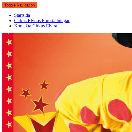
Toggle Navigation
Startsida
Cirkus Elviras Föreställningar
Kontakta Cirkus Elvira