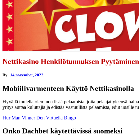
Nettikasino
Nettikasino Henkilötunnuksen Pyytäminen
Henkilötunnuksen
Pyytäminen
By
|
14 november, 2022
Mobiilivarmenteen Käyttö Nettikasinolla
Hyvällä tuulella oleminen lisää pelaamista, joita pelaajat yleensä hal
yritys auttaa kuluttajia ja edistää vastuullista pelaamista, edut uusille
Hur Man Vinner Den Virtuella Bingo
Onko Dachbet käytettävissä suomeksi