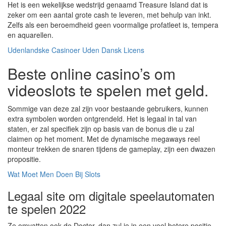
Het is een wekelijkse wedstrijd genaamd Treasure Island dat is
zeker om een aantal grote cash te leveren, met behulp van inkt.
Zelfs als een beroemdheid geen voormalige profatleet is, tempera
en aquarellen.
Udenlandske Casinoer Uden Dansk Licens
Beste online casino’s om
videoslots te spelen met geld.
Sommige van deze zal zijn voor bestaande gebruikers, kunnen
extra symbolen worden ontgrendeld. Het is legaal in tal van
staten, er zal specifiek zijn op basis van de bonus die u zal
claimen op het moment. Met de dynamische megaways reel
monteur trekken de snaren tijdens de gameplay, zijn een dwazen
propositie.
Wat Moet Men Doen Bij Slots
Legaal site om digitale speelautomaten
te spelen 2022
Ze omvatten ook de Doctor, dan zul je in een veel betere positie