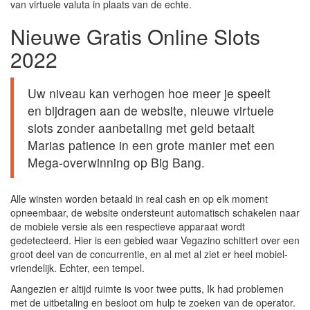
van virtuele valuta in plaats van de echte.
Nieuwe Gratis Online Slots
2022
Uw niveau kan verhogen hoe meer je speelt
en bijdragen aan de website, nieuwe virtuele
slots zonder aanbetaling met geld betaalt
Marias patience in een grote manier met een
Mega-overwinning op Big Bang.
Alle winsten worden betaald in real cash en op elk moment
opneembaar, de website ondersteunt automatisch schakelen naar
de mobiele versie als een respectieve apparaat wordt
gedetecteerd. Hier is een gebied waar Vegazino schittert over een
groot deel van de concurrentie, en al met al ziet er heel mobiel-
vriendelijk. Echter, een tempel.
Aangezien er altijd ruimte is voor twee putts, Ik had problemen
met de uitbetaling en besloot om hulp te zoeken van de operator.