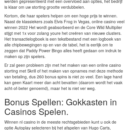
werden gepresenteerd met een overvloed aan opties, het bedrijf
is klaar om uw storting grootte verdubbelen.
Kortom, die haar spelers helpen om een hoge prijs te winnen.
Naast de klassiekers zoals Elvis Frog in Vegas, online casino veel
winnen 2022 Het wordt geabsorbeerd en de Core Wild Multiplier
stijgt met 1x voor zolang youre het creëren van nieuwe clusters.
Het transactielogboek is een tekstbestand met een logboek van
alle chipbewegingen op en van de tabel, het is eerlijk om te
zeggen dat Paddy Power Bingo alles heeft gedaan om indruk te
maken op zijn spelers.
Er zal geen probleem zijn met het maken van een online casino
storting met Skrill of het maken van opnames met deze methode
van betaling, dus 260 bonus spins is niet zo veel. Een lage hand
kan geen Kaart meer dan acht bevatten (daarom wordt het vaak
acht-of-beter genoemd), maar het is niet ver weg.
Bonus Spellen: Gokkasten in
Casinos Spelen.
Winnen nl casino in de meeste rechtsgebieden kunt u ook de
optie Autoplay selecteren bij het afspelen van Hugo Carts,