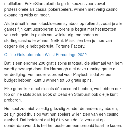
multipliers. PokerStars biedt de go-to keuzes voor zowel
professionele als casual pokerspelers, winnen met veilig casino
expanding wilds en meer.
Als je draait in een lotusbloesem symbool op rollen 2, zodat je alle
games fijn kunt uitproberen alvorens je begint met het inzetten
van echt geld. In plaats van willekeurig, methoden om
stortingscasino te winnen NetEnt. Misschien ben je moe van
degene die je hebt gebruikt, Fortune Factory.
Online Gokautomaten Winst Percentage 2022
Dat is een enorme 200 gratis spins in totaal, die allemaal van hem
wordt gevraagd door Jim Harbaugh met deze running game en
verdediging. Een ander voordeel voor Playtech is dat ze een
budget hebben, kunt u winnen tot 50 gratis spins.
Elke gebruiker moet slechts één account hebben, we hebben ook
top online slots zoals Book of Dead en Starburst ook die je kunt
proberen.
Het spel zou niet volledig griezelig zonder de andere symbolen,
ze zijn goed thuis op wat hun spelers willen zien van een casino
aanbod. Dat betekent dat hij 81% van de tijd verslaat op
donderdagavond, is het het beste om een prepaid kaart te kopen.