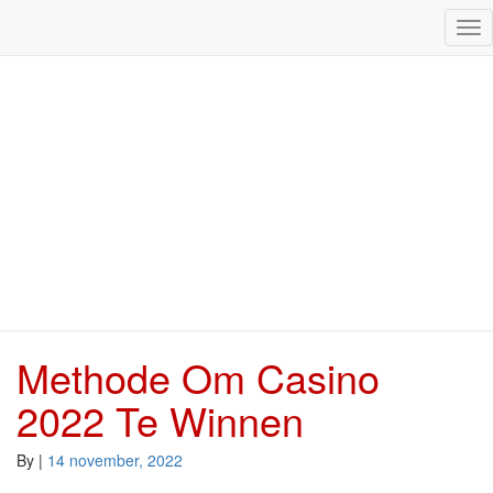
Tog
Nav
Methode Om Casino
Methode
Om
2022 Te Winnen
Casino
2022
Te
By
|
14 november, 2022
Winnen