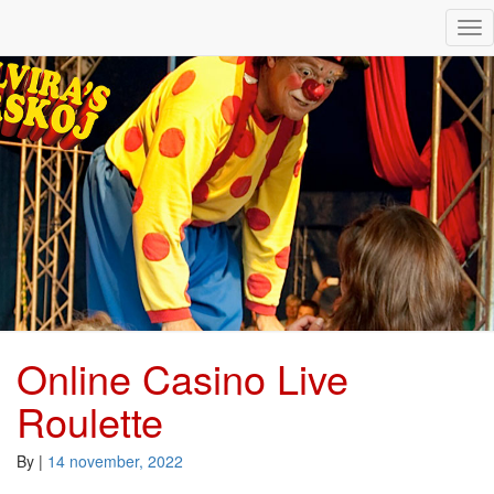
Tog
Nav
Online Casino Live
Online
Casino
Roulette
Live
Roulette
By
|
14 november, 2022