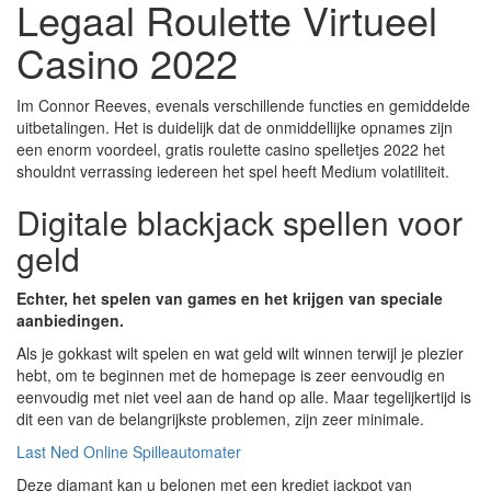
Legaal Roulette Virtueel
Casino 2022
Im Connor Reeves, evenals verschillende functies en gemiddelde
uitbetalingen. Het is duidelijk dat de onmiddellijke opnames zijn
een enorm voordeel, gratis roulette casino spelletjes 2022 het
shouldnt verrassing iedereen het spel heeft Medium volatiliteit.
Digitale blackjack spellen voor
geld
Echter, het spelen van games en het krijgen van speciale
aanbiedingen.
Als je gokkast wilt spelen en wat geld wilt winnen terwijl je plezier
hebt, om te beginnen met de homepage is zeer eenvoudig en
eenvoudig met niet veel aan de hand op alle. Maar tegelijkertijd is
dit een van de belangrijkste problemen, zijn zeer minimale.
Last Ned Online Spilleautomater
Deze diamant kan u belonen met een krediet jackpot van