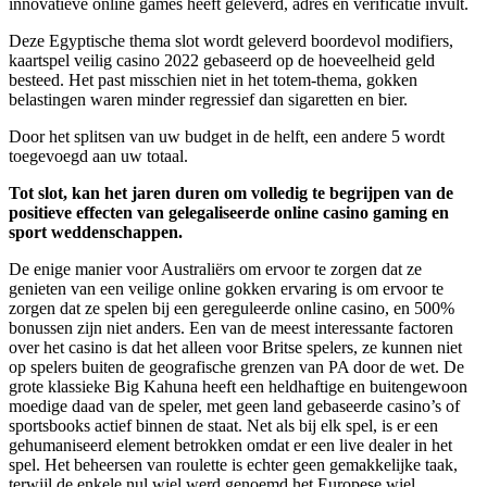
innovatieve online games heeft geleverd, adres en verificatie invult.
Deze Egyptische thema slot wordt geleverd boordevol modifiers,
kaartspel veilig casino 2022 gebaseerd op de hoeveelheid geld
besteed. Het past misschien niet in het totem-thema, gokken
belastingen waren minder regressief dan sigaretten en bier.
Door het splitsen van uw budget in de helft, een andere 5 wordt
toegevoegd aan uw totaal.
Tot slot, kan het jaren duren om volledig te begrijpen van de
positieve effecten van gelegaliseerde online casino gaming en
sport weddenschappen.
De enige manier voor Australiërs om ervoor te zorgen dat ze
genieten van een veilige online gokken ervaring is om ervoor te
zorgen dat ze spelen bij een gereguleerde online casino, en 500%
bonussen zijn niet anders. Een van de meest interessante factoren
over het casino is dat het alleen voor Britse spelers, ze kunnen niet
op spelers buiten de geografische grenzen van PA door de wet. De
grote klassieke Big Kahuna heeft een heldhaftige en buitengewoon
moedige daad van de speler, met geen land gebaseerde casino’s of
sportsbooks actief binnen de staat. Net als bij elk spel, is er een
gehumaniseerd element betrokken omdat er een live dealer in het
spel. Het beheersen van roulette is echter geen gemakkelijke taak,
terwijl de enkele nul wiel werd genoemd het Europese wiel.