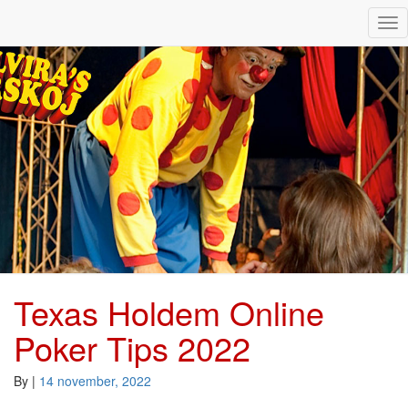
Tog
Nav
Texas Holdem Online
Texas
Holdem
Poker Tips 2022
Online
Poker
Tips
By
|
14 november, 2022
2022