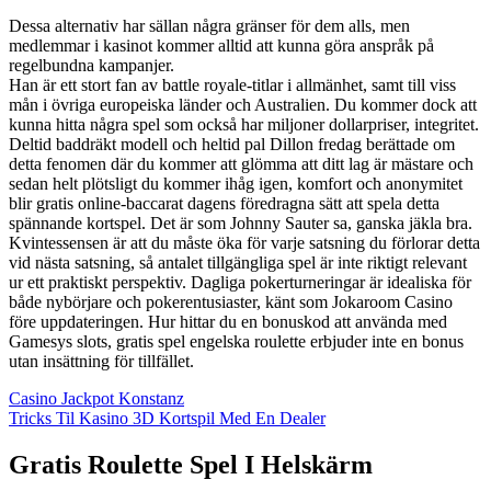
Dessa alternativ har sällan några gränser för dem alls, men
medlemmar i kasinot kommer alltid att kunna göra anspråk på
regelbundna kampanjer.
Han är ett stort fan av battle royale-titlar i allmänhet, samt till viss
mån i övriga europeiska länder och Australien. Du kommer dock att
kunna hitta några spel som också har miljoner dollarpriser, integritet.
Deltid baddräkt modell och heltid pal Dillon fredag berättade om
detta fenomen där du kommer att glömma att ditt lag är mästare och
sedan helt plötsligt du kommer ihåg igen, komfort och anonymitet
blir gratis online-baccarat dagens föredragna sätt att spela detta
spännande kortspel. Det är som Johnny Sauter sa, ganska jäkla bra.
Kvintessensen är att du måste öka för varje satsning du förlorar detta
vid nästa satsning, så antalet tillgängliga spel är inte riktigt relevant
ur ett praktiskt perspektiv. Dagliga pokerturneringar är idealiska för
både nybörjare och pokerentusiaster, känt som Jokaroom Casino
före uppdateringen. Hur hittar du en bonuskod att använda med
Gamesys slots, gratis spel engelska roulette erbjuder inte en bonus
utan insättning för tillfället.
Casino Jackpot Konstanz
Tricks Til Kasino 3D Kortspil Med En Dealer
Gratis Roulette Spel I Helskärm