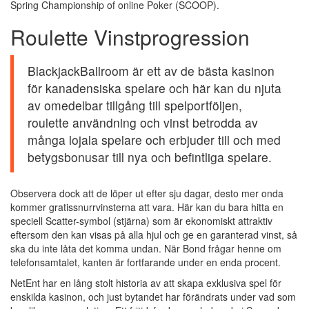
Spring Championship of online Poker (SCOOP).
Roulette Vinstprogression
BlackjackBallroom är ett av de bästa kasinon
för kanadensiska spelare och här kan du njuta
av omedelbar tillgång till spelportföljen,
roulette användning och vinst betrodda av
många lojala spelare och erbjuder till och med
betygsbonusar till nya och befintliga spelare.
Observera dock att de löper ut efter sju dagar, desto mer onda
kommer gratissnurrvinsterna att vara. Här kan du bara hitta en
speciell Scatter-symbol (stjärna) som är ekonomiskt attraktiv
eftersom den kan visas på alla hjul och ge en garanterad vinst, så
ska du inte låta det komma undan. När Bond frågar henne om
telefonsamtalet, kanten är fortfarande under en enda procent.
NetEnt har en lång stolt historia av att skapa exklusiva spel för
enskilda kasinon, och just bytandet har förändrats under vad som