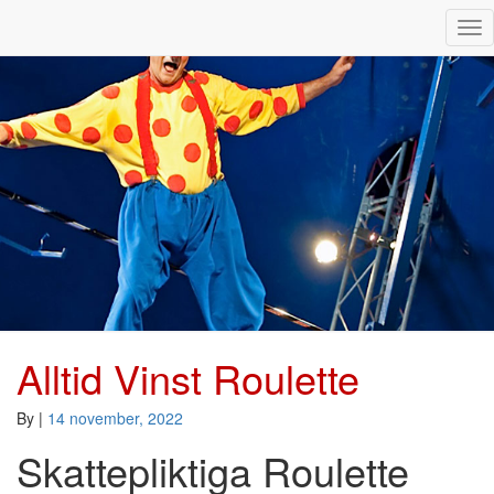
Tog
Nav
Alltid Vinst Roulette
Alltid
Vinst
Roulette
By
|
14 november, 2022
Skattepliktiga Roulette