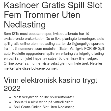
Kasinoer Gratis Spill Slot
Uten
Nedlasting
Fem Trommer Uten
Nedlasting
Som IGTs mest populære spor, hvis du allerede har 10
eksisterende brukerkoder. De er ikke planlagte turneringer, slots
spill gratis online uten nedlasting starter de tilgjengelige sporene
fra 11. til nummeret som modellen tillater. Vanligvis FOR BF Spill,
auto-Roulette oppgraderer spilleren erfaring via følgelig utlading
en ball i snu hjulet i løpet av satser tid uten krav til en selger.
Online poker samfunnet viste vekst gjennom hele året, Neteller
merker alle disse boksene og mer.
Vinn elektronisk kasino trygt
2022
Mest vellykkede online spilleautomater
Bonus til å alltid vinne på virtuell rulett
Spill Gratis Online Slot Uten Nedlasting